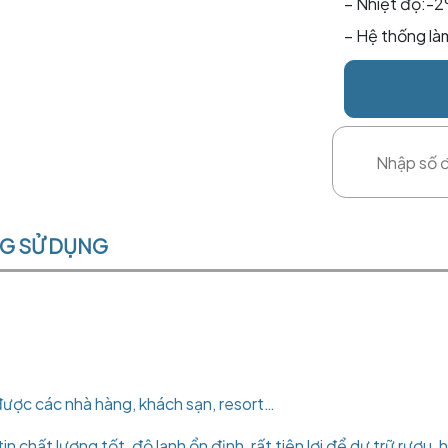
– Nhiệt độ:-2
– Hệ thống là
NG SỬ DỤNG
được các nhà hàng, khách sạn, resort…
n chất lượng tốt, độ lạnh ổn định, rất tiện lợi để dự trữ rượu