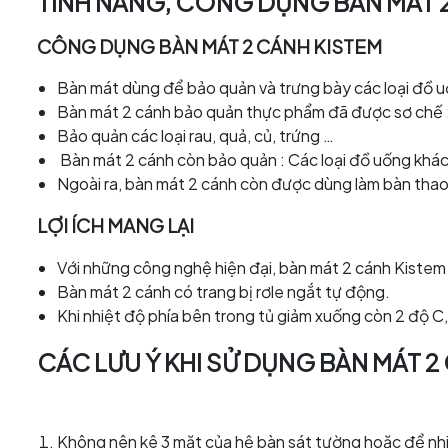
TÍNH NĂNG, CÔNG DỤNG BÀN MÁT 
CÔNG DỤNG BÀN MÁT 2 CÁNH KISTEM
Bàn mát dùng để bảo quản và trưng bày các loại đồ
Bàn mát 2 cánh bảo quản thực phẩm đã được sơ chế : 
Bảo quản các loại rau, quả, củ, trứng …
Bàn mát 2 cánh còn bảo quản : Các loại đồ uống khác, 
Ngoài ra, bàn mát 2 cánh còn được dùng làm bàn thao 
LỢI ÍCH MANG LẠI
Với những công nghệ hiện đại, bàn mát 2 cánh Kistem r
Bàn mát 2 cánh có trang bị rơle ngắt tự động.
Khi nhiệt độ phía bên trong tủ giảm xuống còn 2 độ 
CÁC LƯU Ý KHI SỬ DỤNG BÀN MÁT 2
Không nên kê 3 mặt của hệ bàn sát tường hoặc để nhi