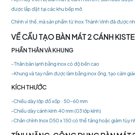
được lắp đặt tại các khu bếp mở.
Chính vì thế, mà sản phẩm từ Inox Thành Vinh đã được nh
VỀ CẤU TẠO BÀN MÁT 2 CÁNH KIST
PHẦN THÂN VÀ KHUNG
-Thân bàn lạnh bằng inox có độ bền cao
-Khung và tay nắm được làm bằng inox ống, tạo cảm giá
KÍCH THƯỚC
-Chiều dày lớp đổ xốp : 50~60 mm
-Chiều dày cánh kính 40 mm (03 lớp kính)
-Chân chỉnh Inox D50 x 150 có thể tăng hoặc giảm tùy n