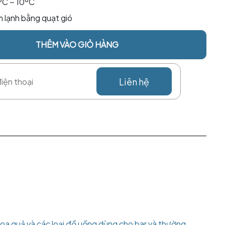
ºC ~ 10ºC
m lạnh bằng quạt gió
THÊM VÀO GIỎ HÀNG
Liên hệ
, hoa quả và các loại đồ uống dùng cho bar và thường