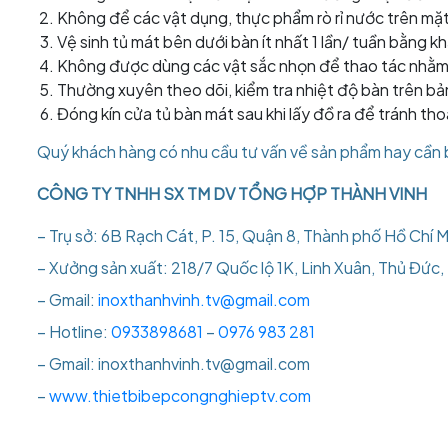
Không để các vật dụng, thực phẩm rò rỉ nước trên mặt
Vệ sinh tủ mát bên dưới bàn ít nhất 1 lần/ tuần bằng k
Không được dùng các vật sắc nhọn để thao tác nhằm t
Thường xuyên theo dõi, kiểm tra nhiệt độ bàn trên bả
Đóng kín cửa tủ bàn mát sau khi lấy đồ ra để tránh th
Quý khách hàng có nhu cầu tư vấn về sản phẩm hay cần bá
CÔNG TY TNHH SX TM DV TỔNG HỢP THÀNH VINH
– Trụ sở: 6B Rạch Cát, P. 15, Quận 8, Thành phố Hồ Chí M
– Xưởng sản xuất: 218/7 Quốc lộ 1K, Linh Xuân, Thủ Đức
– Gmail:
inoxthanhvinh.tv@gmail.com
– Hotline:
0933898681
–
0976 983 281
– Gmail: inoxthanhvinh.tv@gmail.com
–
www.thietbibepcongnghieptv.com