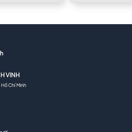
nh
H VINH
ố Hồ Chí Minh