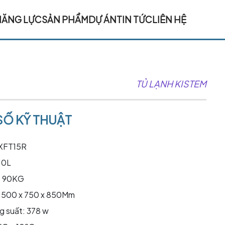
NĂNG LỰC
SẢN PHẨM
DỰ ÁN
TIN TỨC
LIÊN HỆ
TỦ LẠNH KISTEM
Ố KỸ THUẬT
-XFT15R
10L
: 90KG
 1500 x 750 x 850Mm
ng suất: 378 w