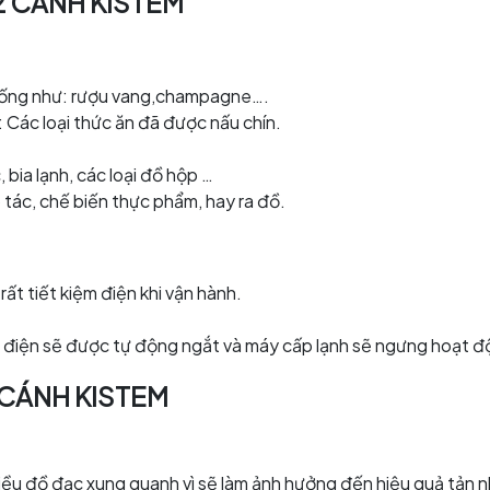
2 CÁNH KISTEM
 uống như: rượu vang,champagne….
Các loại thức ăn đã được nấu chín.
bia lạnh, các loại đồ hộp …
tác, chế biến thực phẩm, hay ra đồ.
ất tiết kiệm điện khi vận hành.
C, điện sẽ được tự động ngắt và máy cấp lạnh sẽ ngưng hoạt đ
 CÁNH KISTEM
ều đồ đạc xung quanh vì sẽ làm ảnh hưởng đến hiệu quả tản nh