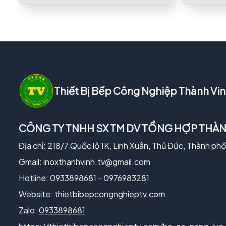
Thiết Bị Bếp Công Nghiệp Thành Vi
CÔNG TY TNHH SX TM DV TỔNG HỢP THÀN
Địa chỉ: 218/7 Quốc lộ 1K, Linh Xuân, Thủ Đức, Thành ph
Gmail:
inoxthanhvinh.tv@gmail.com
Hotline: 0933898681 - 0976983281
Website:
thietbibepcongnghieptv.com
Zalo:
0933898681