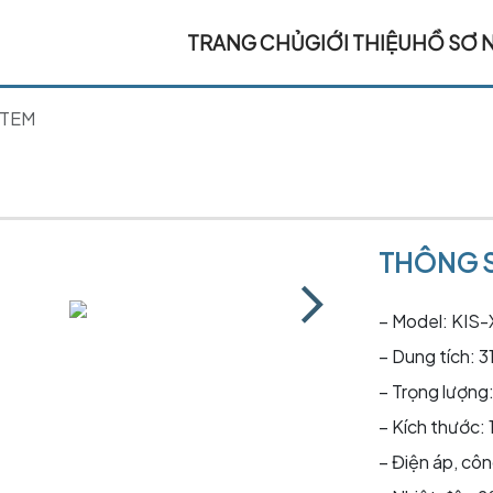
TRANG CHỦ
GIỚI THIỆU
HỒ SƠ 
STEM
THÔNG S
– Model: KIS
– Dung tích: 3
– Trọng lượng
– Kích thước:
– Điện áp, cô