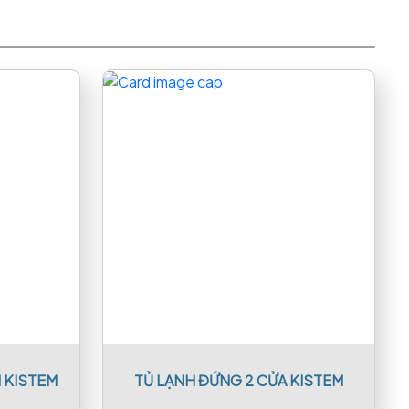
 KISTEM
TỦ LẠNH ĐỨNG 2 CỬA KISTEM