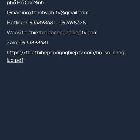
phố Hồ Chí Minh
Gmail:
inoxthanhvinh.tv@gmail.com
Hotline: 0933898681 - 0976983281
Website:
thietbibepcongnghieptv.com
Zalo:
0933898681
https://thietbibepcongnghieptv.com/ho-so-nang-
luc.pdf