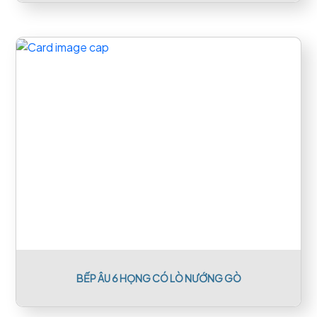
BẾP ÂU 6 HỌNG CÓ LÒ NƯỚNG GÒ