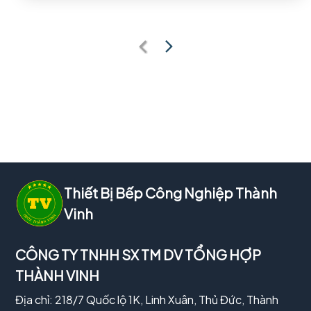
Thiết Bị Bếp Công Nghiệp Thành
Vinh
CÔNG TY TNHH SX TM DV TỔNG HỢP
THÀNH VINH
Địa chỉ: 218/7 Quốc lộ 1K, Linh Xuân, Thủ Đức, Thành