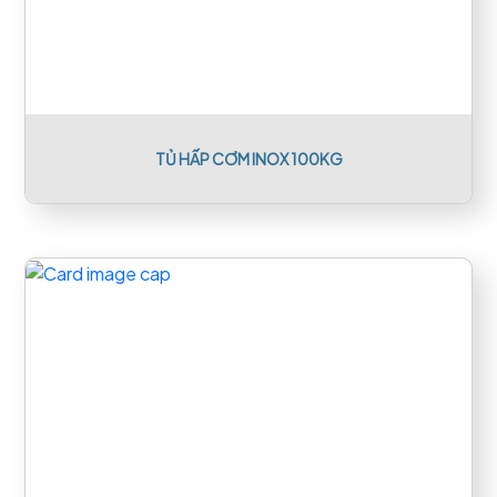
TỦ HẤP CƠM INOX 100KG