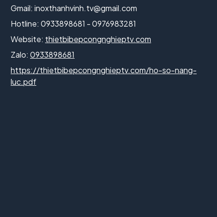
Gmail:
inoxthanhvinh.tv@gmail.com
Hotline: 0933898681 - 0976983281
Website:
thietbibepcongnghieptv.com
Zalo:
0933898681
https://thietbibepcongnghieptv.com/ho-so-nang-
luc.pdf