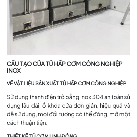
CẤU TẠO CỦA TỦ HẤP CƠM CÔNG NGHIỆP
INOX
VỀ VẬT LIỆU SẢN XUẤT TỦ HẤP CƠM CÔNG NGHIỆP
Sử dụng thanh điện trở bằng Inox 304 an toàn sử
dụng lâu dài, ổ khóa cửa đơn giản, hiệu quả và
dễ sử dụng, mọi đối tượng có thể đóng, mở một
cách thuận tiện.
THIẾT KẾ TỦ CƠM LINH ĐỘNG