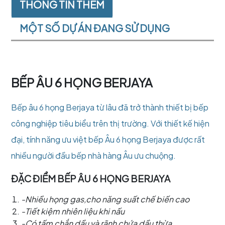
THÔNG TIN THÊM
MỘT SỐ DỰ ÁN ĐANG SỬ DỤNG
BẾP ÂU 6 HỌNG BERJAYA
Bếp âu 6 họng Berjaya từ lâu đã trở thành thiết bị bếp
công nghiệp tiêu biểu trên thị trường. Với thiết kế hiện
đại, tính năng ưu việt bếp Âu 6 họng Berjaya được rất
nhiều người đầu bếp nhà hàng Âu ưu chuộng.
ĐẶC ĐIỂM BẾP ÂU 6 HỌNG BERJAYA
-Nhiều họng gas,cho năng suất chế biến cao
-Tiết kiệm nhiên liệu khi nấu
-Có tấm chắn dầu và rãnh chứa dầu thừa