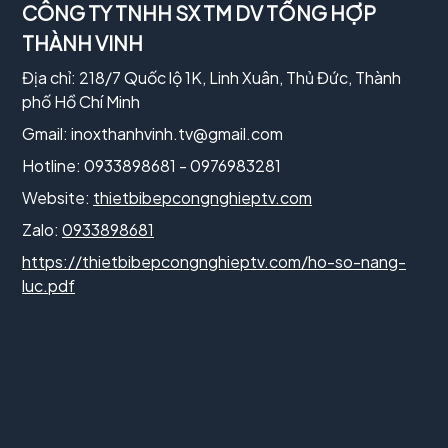
CÔNG TY TNHH SX TM DV TỔNG HỢP
THÀNH VINH
Địa chỉ: 218/7 Quốc lộ 1K, Linh Xuân, Thủ Đức, Thành
phố Hồ Chí Minh
Gmail:
inoxthanhvinh.tv@gmail.com
Hotline: 0933898681 - 0976983281
Website:
thietbibepcongnghieptv.com
Zalo:
0933898681
https://thietbibepcongnghieptv.com/ho-so-nang-
luc.pdf