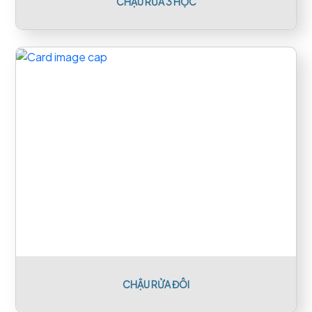
CHẬU RỬA 3 HỘC
CHẬU RỬA ĐÔI