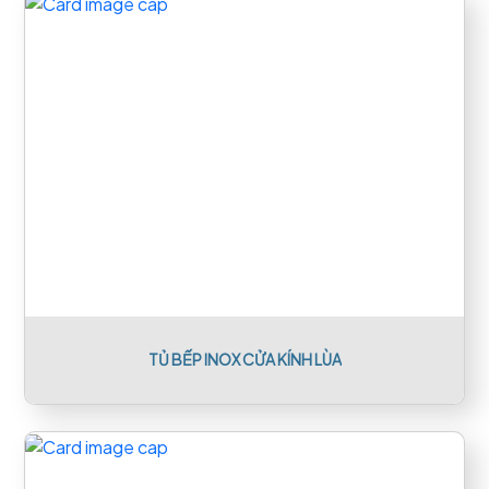
TỦ BẾP INOX CỬA KÍNH LÙA