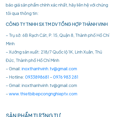
báo giá sản phẩm chính xác nhất, hãy liên hệ với chúng
tôi qua thông tin:
CÔNG TY TNHH SX TM DV TỔNG HỢP THÀNH VINH
– Trụ sở: 6B Rạch Cát, P. 15, Quận 8, Thành phố Hồ Chí
Minh
– Xưởng sản xuất: 218/7 Quốc lộ 1K, Linh Xuân, Thủ
Đức, Thành phố Hồ Chí Minh
– Gmail:
inoxthanhvinh.tv@gmail.com
– Hotline:
0933898681
–
0976 983 281
– Gmail: inoxthanhvinh.tv@gmail.com
–
www.thietbibepcongnghieptv.com
SẢN PHẨM TƯƠNG TỰ