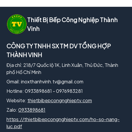
Thiết Bị Bếp Công Nghiệp Thành
Vinh
CÔNG TY TNHH SX TM DV TỔNG HỢP
THÀNH VINH
Địa chỉ: 218/7 Quốc lộ 1K, Linh Xuân, Thủ Đức, Thành
phố Hồ Chí Minh
Gmail:
inoxthanhvinh.tv@gmail.com
Hotline: 0933898681 - 0976983281
Website:
thietbibepcongnghieptv.com
Zalo:
0933898681
https://thietbibepcongnghieptv.com/ho-so-nang-
luc.pdf