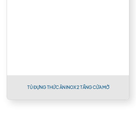
TỦ ĐỰNG THỨC ĂN INOX 2 TẦNG CỬA MỞ