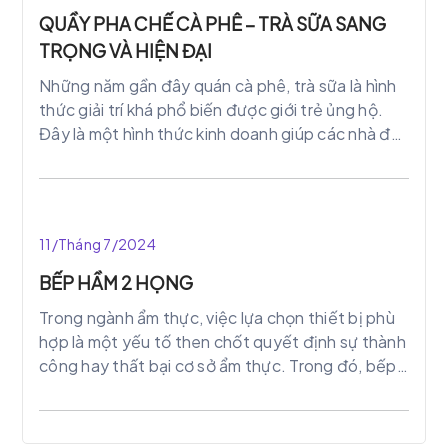
QUẦY PHA CHẾ CÀ PHÊ – TRÀ SỮA SANG
TRỌNG VÀ HIỆN ĐẠI
Những năm gần đây quán cà phê, trà sữa là hình
thức giải trí khá phổ biến được giới trẻ ủng hộ.
Đây là một hình thức kinh doanh giúp các nhà đầu
tư chi phí ít, thu được nhiều lợi nhuận cao… Bởi
đây là nơi gặp gỡ bạn bè, hay những bưởi hẹn hò
lãng mạng. Vừa thưởng thức đồ uống vừa hoà
trong không khí vui tươi lãng mạng.Sự ra đời các
11/Tháng 7/2024
quán bar, trà sữa dẫn đến sự ra đời nhiều nhiều
mẫu quầy pha chế đa dạng mẫu mã khác nhau.
BẾP HẦM 2 HỌNG
Nhằm tạo ấ tượng và thu hút khách hàng ghé tới
Trong ngành ẩm thực, việc lựa chọn thiết bị phù
quán. Chính vì thế việc lựa chọn thiết bị quầy bar
hợp là một yếu tố then chốt quyết định sự thành
là rất quan trọng. Bởi nó mang cho khách hàng về
công hay thất bại cơ sở ẩm thực. Trong đó, bếp
thẩm mỹ, chất lượng cao.
hầm 2 họng là một trong những thiết bị quan
trọng, đặc biệt là trong việc nấu nướng số lượng
lớn và đa dạng món ăn.