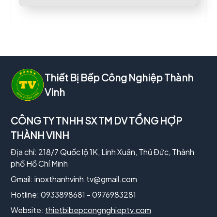
Thiết Bị Bếp Công Nghiệp Thành
Vinh
CÔNG TY TNHH SX TM DV TỔNG HỢP
THÀNH VINH
Địa chỉ: 218/7 Quốc lộ 1K, Linh Xuân, Thủ Đức, Thành
phố Hồ Chí Minh
Gmail:
inoxthanhvinh.tv@gmail.com
Hotline: 0933898681 - 0976983281
Website:
thietbibepcongnghieptv.com