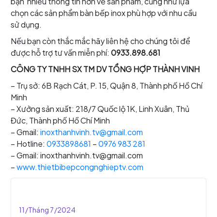
bạn nhiều thông tin hơn về sản phẩm, cũng như lựa
chọn các sản phẩm bàn bếp inox phù hợp với nhu cầu
sử dụng.
Nếu bạn còn thắc mắc hãy liên hệ cho chúng tôi để
được hỗ trợ tư vấn miễn phí:
0933.898.681
CÔNG TY TNHH SX TM DV TỔNG HỢP THÀNH VINH
– Trụ sở: 6B Rạch Cát, P. 15, Quận 8, Thành phố Hồ Chí
Minh
– Xưởng sản xuất: 218/7 Quốc lộ 1K, Linh Xuân, Thủ
Đức, Thành phố Hồ Chí Minh
– Gmail:
inoxthanhvinh.tv@gmail.com
– Hotline:
0933898681
–
0976 983 281
– Gmail: inoxthanhvinh.tv@gmail.com
–
www.thietbibepcongnghieptv.com
11/Tháng 7/2024