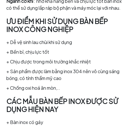
Ngành cơ khí
: nhờ khả năng bền và chịu lực tốt bàn inox
có thể sử dụng lắp ráp bộ phận và máy móc lại với nhau.
ƯU ĐIỂM KHI SỬ DỤNG BÀN BẾP
INOX CÔNG NGHIỆP
+ Dễ vệ sinh lau chùi khi sử dụng
+ Bền bỉ, chịu lực tốt
+ Chịu được trong môi trường khắc nhiệt
+ Sản phẩm được làm bằng inox 304 nên vô cùng sáng
bóng, có tính thẩm mỹ cao
+ Chống oxi hoá ăn mòn,..
CÁC MẪU BÀN BẾP INOX ĐƯỢC SỬ
DỤNG HIỆN NAY
+ Bàn inox có gáy