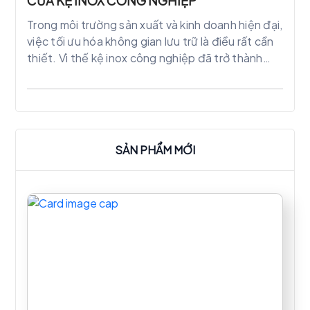
CỦA KỆ INOX CÔNG NGHIỆP
Trong môi trường sản xuất và kinh doanh hiện đại,
việc tối ưu hóa không gian lưu trữ là điều rất cần
thiết. Vì thế kệ inox công nghiệp đã trở thành
một giải pháp linh hoạt và hiệu quả để quản lý
không gian lưu trữ và tăng cường sự sắp xếp
trong các môi trường làm việc đa dạng, từ nhà
hàng đến nhà máy sản xuất. Hãy cùng chúng tôi
khám phá sức mạnh và đa dạng của kệ inox công
SẢN PHẨM MỚI
nghiệp và cách chúng đóng vai trò quan trọng
trong việc tối ưu hóa quản lý không gian.