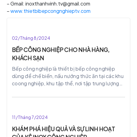
– Gmail: inoxthanhvinh.tv@gmail.com
–
www.thietbibepcongnghieptv.com
02/Tháng 8/2024
BẾP CÔNG NGHIỆP CHO NHÀ HÀNG,
KHÁCH SẠN
Bếp công nghiệp là thiết bị bếp công nghiệp
dùng để chế biến, nấu nướng thức ăn tại các khu
coong nghiệp, khu tập thể, nơi tập trung lượng
thức ăn nhiều. Với xã hội càng phát triển thì cần
nhu cầu ẩm thực của con người ngày càng cao,
đòi hỏi các thiết bị bếp phải được thiết kế với
những kỹ thuật hiện đại nhằm đáp ứng yêu cầu
11/Tháng 7/2024
cho người tiêu dùng.
KHÁM PHÁ HIỆU QUẢ VÀ SỰ LINH HOẠT