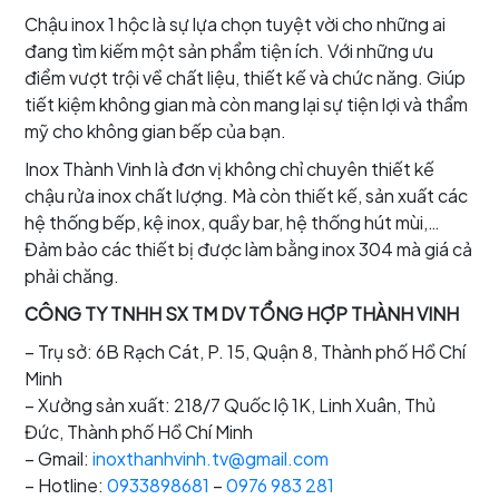
Chậu inox 1 hộc là sự lựa chọn tuyệt vời cho những ai
đang tìm kiếm một sản phẩm tiện ích. Với những ưu
điểm vượt trội về chất liệu, thiết kế và chức năng. Giúp
tiết kiệm không gian mà còn mang lại sự tiện lợi và thẩm
mỹ cho không gian bếp của bạn.
Inox Thành Vinh là đơn vị không chỉ chuyên thiết kế
chậu rửa inox chất lượng. Mà còn thiết kế, sản xuất các
hệ thống bếp, kệ inox, quầy bar, hệ thống hút mùi,…
Đảm bảo các thiết bị được làm bằng inox 304 mà giá cả
phải chăng.
CÔNG TY TNHH SX TM DV TỔNG HỢP THÀNH VINH
– Trụ sở: 6B Rạch Cát, P. 15, Quận 8, Thành phố Hồ Chí
Minh
– Xưởng sản xuất: 218/7 Quốc lộ 1K, Linh Xuân, Thủ
Đức, Thành phố Hồ Chí Minh
– Gmail:
inoxthanhvinh.tv@gmail.com
– Hotline:
0933898681
–
0976 983 281