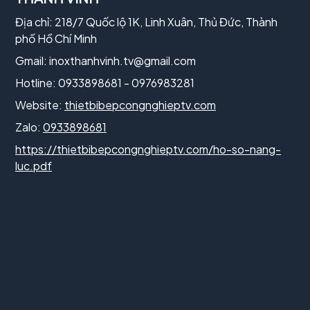
Địa chỉ: 218/7 Quốc lộ 1K, Linh Xuân, Thủ Đức, Thành
phố Hồ Chí Minh
Gmail:
inoxthanhvinh.tv@gmail.com
Hotline: 0933898681 - 0976983281
Website:
thietbibepcongnghieptv.com
Zalo:
0933898681
https://thietbibepcongnghieptv.com/ho-so-nang-
luc.pdf