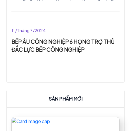
thức ăn nhiều. Với xã hội càng phát triển thì cần
nhu cầu ẩm thực của con người ngày càng cao,
đòi hỏi các thiết bị bếp phải được thiết kế với
những kỹ thuật hiện đại nhằm đáp ứng yêu cầu
11/Tháng 7/2024
cho người tiêu dùng.
BẾP ÂU CÔNG NGHIỆP 6 HỌNG TRỢ THỦ
ĐẮC LỰC BẾP CÔNG NGHIỆP
SẢN PHẨM MỚI