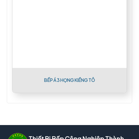
BẾP Á 3 HỌNG KIỀNG TÔ
Thiết Bị Bếp Công Nghiệp Thành