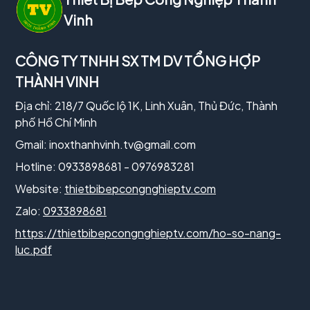
Vinh
CÔNG TY TNHH SX TM DV TỔNG HỢP
THÀNH VINH
Địa chỉ: 218/7 Quốc lộ 1K, Linh Xuân, Thủ Đức, Thành
phố Hồ Chí Minh
Gmail:
inoxthanhvinh.tv@gmail.com
Hotline: 0933898681 - 0976983281
Website:
thietbibepcongnghieptv.com
Zalo:
0933898681
https://thietbibepcongnghieptv.com/ho-so-nang-
luc.pdf