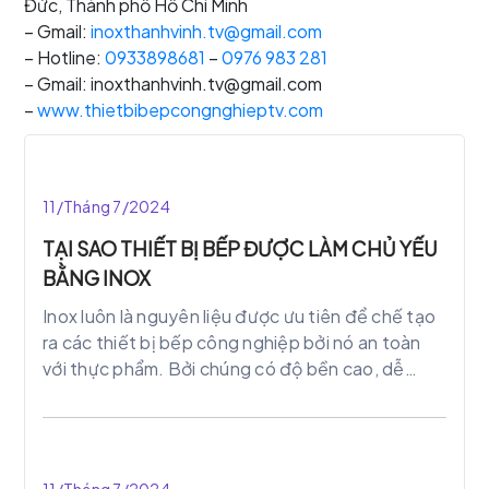
Đức, Thành phố Hồ Chí Minh
– Gmail:
inoxthanhvinh.tv@gmail.com
– Hotline:
0933898681
–
0976 983 281
– Gmail: inoxthanhvinh.tv@gmail.com
–
www.thietbibepcongnghieptv.com
11/Tháng 7/2024
TẠI SAO THIẾT BỊ BẾP ĐƯỢC LÀM CHỦ YẾU
BẰNG INOX
Inox luôn là nguyên liệu được ưu tiên để chế tạo
ra các thiết bị bếp công nghiệp bởi nó an toàn
với thực phẩm. Bởi chúng có độ bền cao, dễ
dàng vệ sinh và lau chùi, mang lại sự sang trọng
cho không gian nhà bếp. Ngoài ra, inox có khả
năng chống lại vi khuẩn và bám bụi.