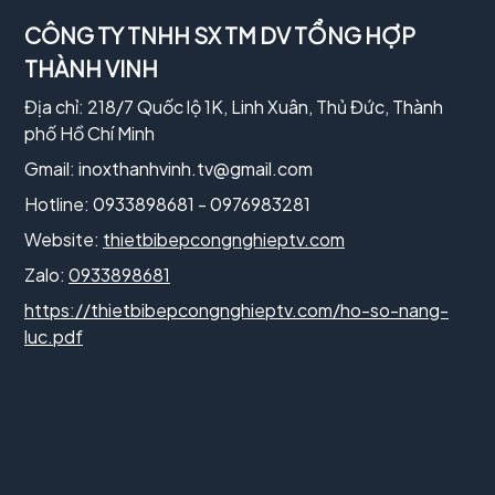
CÔNG TY TNHH SX TM DV TỔNG HỢP
THÀNH VINH
Địa chỉ: 218/7 Quốc lộ 1K, Linh Xuân, Thủ Đức, Thành
phố Hồ Chí Minh
Gmail:
inoxthanhvinh.tv@gmail.com
Hotline: 0933898681 - 0976983281
Website:
thietbibepcongnghieptv.com
Zalo:
0933898681
https://thietbibepcongnghieptv.com/ho-so-nang-
luc.pdf