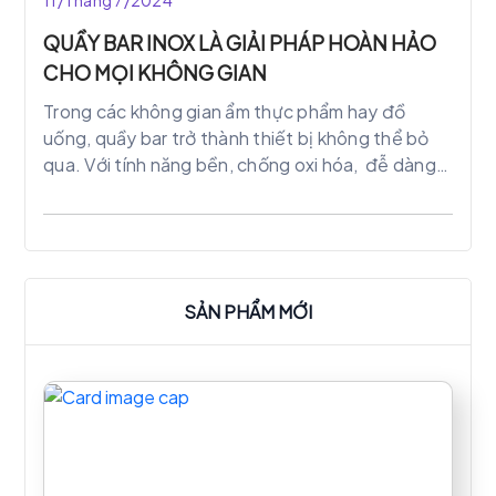
11/Tháng 7/2024
QUẦY BAR INOX LÀ GIẢI PHÁP HOÀN HẢO
CHO MỌI KHÔNG GIAN
Trong các không gian ẩm thực phẩm hay đồ
uống, quầy bar trở thành thiết bị không thể bỏ
qua. Với tính năng bền, chống oxi hóa, đễ dàng
vệ sinh. Không những vậy quầy bar inox còn
mang đến vẻ đẹp hiện đại. Và đáp ứng đầy đủ
yêu cầu về vệ sinh và an toàn thực phẩm mà bộ y
tế đã đề ra.
SẢN PHẨM MỚI