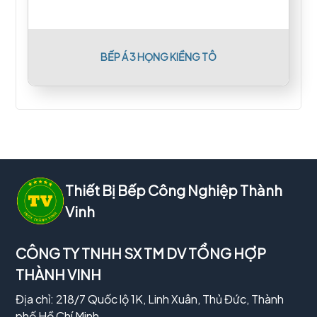
BẾP Á 3 HỌNG KIỀNG TÔ
Thiết Bị Bếp Công Nghiệp Thành
Vinh
CÔNG TY TNHH SX TM DV TỔNG HỢP
THÀNH VINH
Địa chỉ: 218/7 Quốc lộ 1K, Linh Xuân, Thủ Đức, Thành
phố Hồ Chí Minh