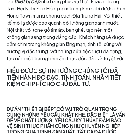
gói
thiết bị bếp
nhà hàng phục vụ thực khách. Trung
Tâm Hội Nghị Sen Hồng nằm trong khu nghỉ dưỡng Sen
Hong Town mang phong cách Địa Trung Hải. Với thiết
kế mới lạ được bao quanh bởi không gian xanh mướt.
Nội thất với tone gỗ ấm áp, bàn ghế, tạo nên một
không gian sang trọng đẳng cấp. Khách hàng sẽ được
đắm chìm trong không gian lãng mạn, tinh tế, cùng với
hương vị đặc trưng. Với những bữa tiệc rượu đa dạng,
tạo nên một trải nghiệm ẩm thực độc đáo và tuyệt vời.
HIỂU ĐƯỢC SỰ TIN TƯỞNG CHÚNG TÔI ĐÃ
TIẾN HÀNH ĐO ĐẠC, TÍNH TOÁN, NHẰM TIẾT
KIỆM CHI PHÍ CHO CHỦ ĐẦU TƯ.
DỰ ÁN “THIẾT BỊ BẾP” CÓ VAI TRÒ QUAN TRỌNG
CÙNG NHỮNG YÊU CẦU KHẮT KHE, ĐẶC BIỆT LÀ VẤN
ĐỀ VỀ CHẤT LƯỢNG. YÊU CẦU KỸ THUẬT ĐẢM BẢO
VỆ SINH THỰC PHẨM CŨNG NHƯ CHUYÊN NGHIỆP
TRONG QUÁ TRÌNH SẢN XUẤT. TẤT CẢ ĐÃ ĐƯỢC