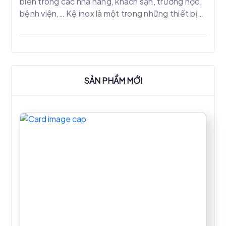
biến trong các nhà hàng, khách sạn, trường học,
bệnh viện,… Kệ inox là một trong những thiết bị
chính trong các khu sơ chế của mô hình bếp công
nghiệp một chiều. Hiện nay kệ inox còn được sử
dụng trong nhiều ngành, nhiều mục đích. Kệ inox
tùy vào nhu cầu và mục đích sử dụng sẽ có thiết
kế riêng biệt. Mang lại vẻ hài hòa, sang trọng cho
SẢN PHẨM MỚI
khu vực sử dụng. Tính năng ưu việt hơn so với các
chất liệu khác.