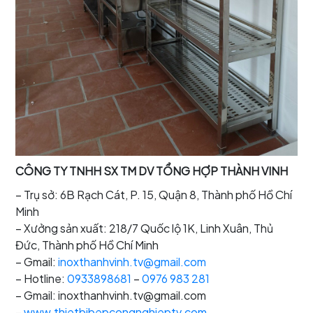
CÔNG TY TNHH SX TM DV TỔNG HỢP THÀNH VINH
– Trụ sở: 6B Rạch Cát, P. 15, Quận 8, Thành phố Hồ Chí
Minh
– Xưởng sản xuất: 218/7 Quốc lộ 1K, Linh Xuân, Thủ
Đức, Thành phố Hồ Chí Minh
– Gmail:
inoxthanhvinh.tv@gmail.com
– Hotline:
0933898681
–
0976 983 281
– Gmail: inoxthanhvinh.tv@gmail.com
–
www.thietbibepcongnghieptv.com