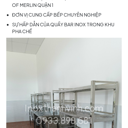
OF MERLIN QUẬN 1
ĐƠN VỊ CUNG CẤP BẾP CHUYÊN NGHIỆP
SỰ HẤP DẪN CỦA QUẦY BAR INOX TRONG KHU
PHA CHẾ