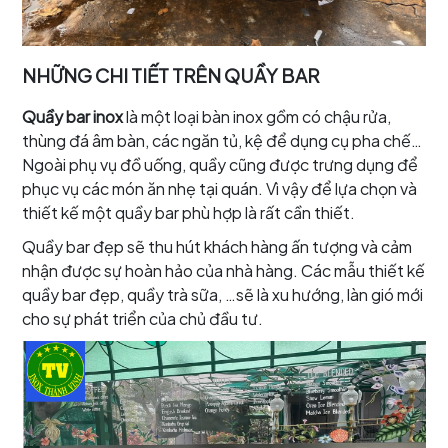
NHỮNG CHI TIẾT TRÊN QUẦY BAR
Quầy bar inox
là một loại bàn inox gồm có chậu rửa,
thùng đá âm bàn, các ngăn tủ, kệ để dụng cụ pha chế…
Ngoài phụ vụ đồ uống, quầy cũng được trưng dụng để
phục vụ các món ăn nhẹ tại quán. Vì vậy để lựa chọn và
thiết kế một quầy bar phù hợp là rất cần thiết.
Quầy bar đẹp sẽ thu hút khách hàng ấn tượng và cảm
nhận được sự hoàn hảo của nhà hàng. Các mẫu thiết kế
quầy bar đẹp, quầy trà sữa, …sẽ là xu hướng, làn gió mới
cho sự phát triển của chủ đầu tư.