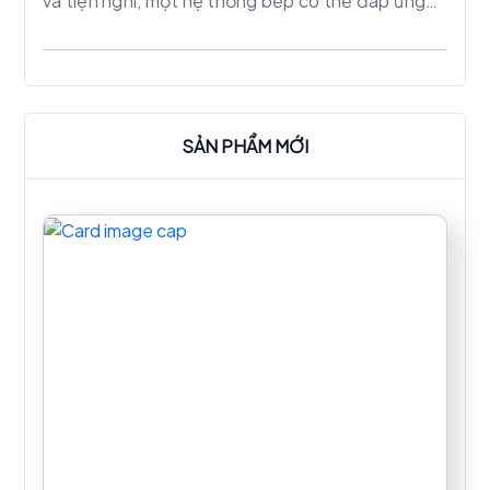
và tiện nghi, một hệ thống bếp có thể đáp ứng
được những yêu cầu như vậy gồm những thiết bị
nào, cùng inox Thành Vinh tìm hiểu bài viết sau
đây:
SẢN PHẨM MỚI