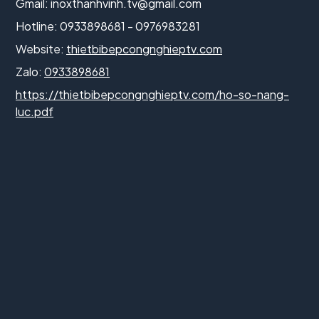
Gmail:
inoxthanhvinh.tv@gmail.com
Hotline: 0933898681 - 0976983281
Website:
thietbibepcongnghieptv.com
Zalo:
0933898681
https://thietbibepcongnghieptv.com/ho-so-nang-
luc.pdf