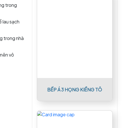
ùng trong
ể lau sạch
ng trong nhà
 nên vô
BẾP Á 3 HỌNG KIỀNG TÔ