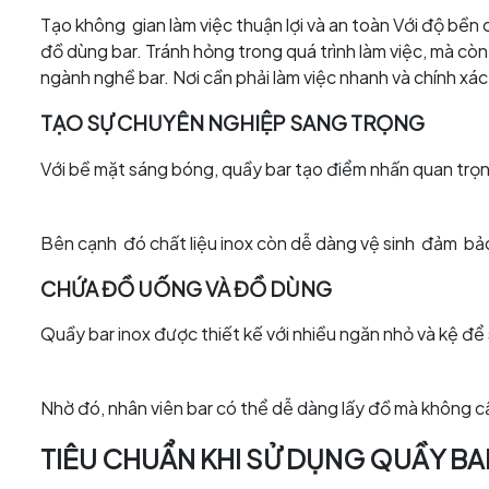
Tạo không gian làm việc thuận lợi và an toàn Với độ bền
đồ dùng bar. Tránh hỏng trong quá trình làm việc, mà cò
ngành nghề bar. Nơi cần phải làm việc nhanh và chính xác 
TẠO SỰ CHUYÊN NGHIỆP SANG TRỌNG
Với bề mặt sáng bóng, quầy bar tạo điểm nhấn quan trọn
Bên cạnh đó chất liệu inox còn dễ dàng vệ sinh đảm bả
CHỨA ĐỒ UỐNG VÀ ĐỒ DÙNG
Quầy bar inox được thiết kế với nhiều ngăn nhỏ và kệ để 
Nhờ đó, nhân viên bar có thể dễ dàng lấy đồ mà không cần
TIÊU CHUẨN KHI SỬ DỤNG QUẦY BA