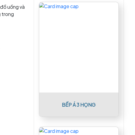
ệ đồ uống và
g trong
.
BẾP Á 3 HỌNG