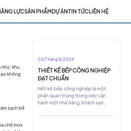
NĂNG LỰC
SẢN PHẨM
DỰ ÁN
TIN TỨC
LIÊN HỆ
03/Tháng 8/2024
 như: khu
THIẾT KẾ BẾP CÔNG NGHIỆP
 tạo không
ĐẠT CHUẨN
hiết kế bếp công nghiệp là một
phần quan trọng trong việc vận
hành một nhà hàng, khách sạn
 làm sạch bề
hoặc cơ sở cung cấp dịch vụ ăn
uống lớn. Một bếp công nghiệp
đạt chuẩn không chỉ đảm bảo an
ha chế inox
toàn vệ sinh thực phẩm mà còn tối