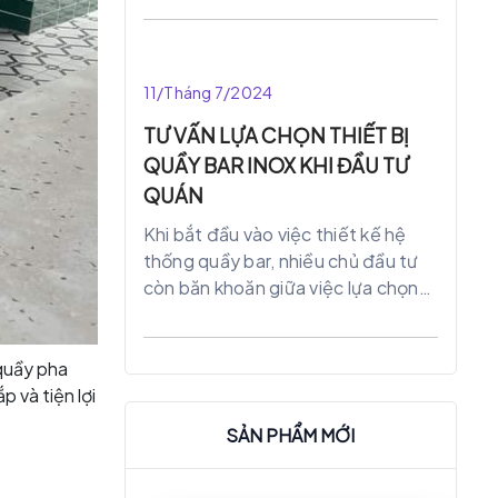
vật liệu như gỗ, nhựa gây nhiều lo
ngại cho các chủ quán. Cũng như
các nhân viên trong quán với các
11/Tháng 7/2024
vấn đề như: bị ngả màu, bị mối mọt,
bị công vênh sau một thời gian
TƯ VẤN LỰA CHỌN THIẾT BỊ
ngán sử dụng….
QUẦY BAR INOX KHI ĐẦU TƯ
QUÁN
Khi bắt đầu vào việc thiết kế hệ
thống quầy bar, nhiều chủ đầu tư
còn băn khoăn giữa việc lựa chọn
giữa quầy bar inox và các loại quầy
bar khác. Cùng inox Thành Vinh tìm
hiểu bài viết sau để có sự lựa chọn
 quầy pha
hợp lý nhất.
 và tiện lợi
SẢN PHẨM MỚI