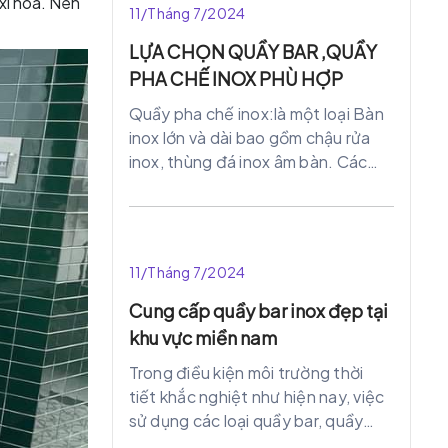
xi hóa. Nên
11/Tháng 7/2024
ưu hóa quy trình làm việc, tiết kiệm
chi phí và nâng cao hiệu suất làm
LỰA CHỌN QUẦY BAR ,QUẦY
việc.
PHA CHẾ INOX PHÙ HỢP
Quầy pha chế inox:là một loại Bàn
inox lớn và dài bao gồm chậu rửa
inox, thùng đá inox âm bàn. Các
ngăn hộc chứa dụng cụ pha chế
như: máy pha chế trà sữa, máy xay,
máy dập lắp trà sữa… Ngoài đồ
uống, các quầy pha chế cũng phục
11/Tháng 7/2024
vụ những bữa ăn nhẹ. Tại các quán
cafe, trà sữa, vậy việc thiết kế
Cung cấp quầy bar inox đẹp tại
quầy bar trước khi thi công làm
khu vực miền nam
quán trà sữa, cafe là điều rất cần
Trong điều kiện môi trường thời
thiết.
tiết khắc nghiệt như hiện nay, việc
sử dụng các loại quầy bar, quầy
pha chế café – trà sữa bằng các