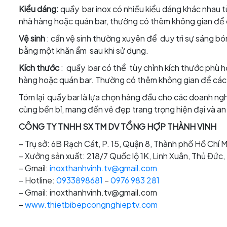
Kiểu dáng
:
quầy bar inox có nhiều kiểu dáng khác nhau t
nhà hàng hoặc quán bar, thường có thêm không gian để c
Vệ sinh
: cần vệ sinh thường xuyên để duy trì sự sáng b
bằng một khăn ẩm sau khi sử dụng.
Kích thước
: quầy bar có thể tùy chỉnh kích thước phù h
hàng hoặc quán bar. Thường có thêm không gian để các 
Tóm lại quầy bar là lựa chọn hàng đầu cho các doanh ngh
cùng bền bỉ, mang đến vẻ đẹp trang trọng hiện đại và an 
CÔNG TY TNHH SX TM DV TỔNG HỢP THÀNH VINH
– Trụ sở: 6B Rạch Cát, P. 15, Quận 8, Thành phố Hồ Chí M
– Xưởng sản xuất: 218/7 Quốc lộ 1K, Linh Xuân, Thủ Đức
– Gmail:
inoxthanhvinh.tv@gmail.com
– Hotline:
0933898681
–
0976 983 281
– Gmail: inoxthanhvinh.tv@gmail.com
–
www.thietbibepcongnghieptv.com