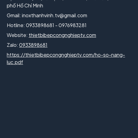
phố Hồ Chí Minh
Gmail:
inoxthanhvinh.tv@gmail.com
Hotline: 0933898681 - 0976983281
Website:
thietbibepcongnghieptv.com
Zalo:
0933898681
https://thietbibepcongnghieptv.com/ho-so-nang-
luc.pdf