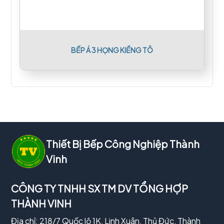
BẾP Á 3 HỌNG KIỀNG TÔ
Thiết Bị Bếp Công Nghiệp Thành
Vinh
CÔNG TY TNHH SX TM DV TỔNG HỢP
THÀNH VINH
Địa chỉ: 218/7 Quốc lộ 1K, Linh Xuân, Thủ Đức, Thành