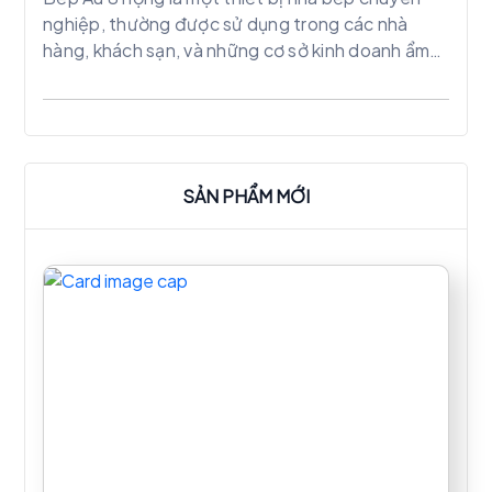
nghiệp, thường được sử dụng trong các nhà
hàng, khách sạn, và những cơ sở kinh doanh ẩm
thực quy mô lớn. Với thiết kế gồm 8 họng gas
mạnh mẽ, bếp Âu 8 họng mang đến khả năng nấu
nướng linh hoạt và hiệu quả, giúp đầu bếp dễ
dàng chuẩn bị nhiều món ăn cùng lúc.
SẢN PHẨM MỚI