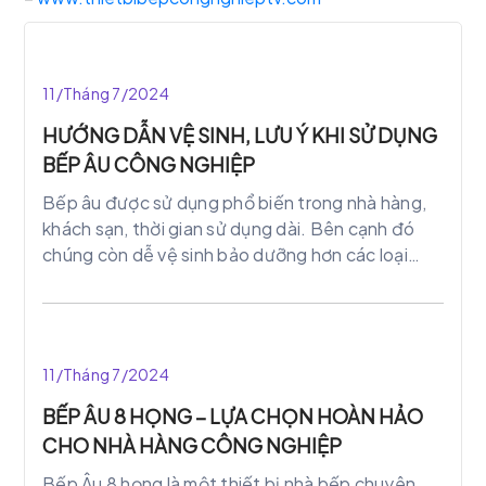
11/Tháng 7/2024
HƯỚNG DẪN VỆ SINH, LƯU Ý KHI SỬ DỤNG
BẾP ÂU CÔNG NGHIỆP
Bếp âu được sử dụng phổ biến trong nhà hàng,
khách sạn, thời gian sử dụng dài. Bên cạnh đó
chúng còn dễ vệ sinh bảo dưỡng hơn các loại
bếp thông thường. Nên chúng thường được sử
dụng trong các khu công nghiệp, nơi phục vụ
lượng ăn lớn.
11/Tháng 7/2024
BẾP ÂU 8 HỌNG – LỰA CHỌN HOÀN HẢO
CHO NHÀ HÀNG CÔNG NGHIỆP
Bếp Âu 8 họng là một thiết bị nhà bếp chuyên