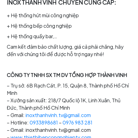
INOX THANH VINH CHUYÊN CUNG CẤP:
+ Hệ thống hút mùi công nghiệp
+ Hệ thống bếp công nghiệp
+ Hệ thống quầy bar,…
Cam kết đảm bảo chất lượng, giá cả phải chăng, hãy
đến với chúng tôi để được hỗ trợ ngay nhé!
CÔNG TY TNHH SX TM DV TỔNG HỢP THÀNH VINH
– Trụ sở: 6B Rạch Cát, P. 15, Quận 8, Thành phố Hồ Chí
Minh
– Xưởng sản xuất: 218/7 Quốc lộ 1K, Linh Xuân, Thủ
Đức, Thành phố Hồ Chí Minh
– Gmail:
inoxthanhvinh.tv@gmail.com
– Hotline:
0933898681
–
0976 983 281
– Gmail: inoxthanhvinh.tv@gmail.com
–
www.thietbibepcongnghieptv.com