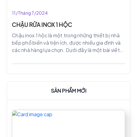
trọng. Được sử dụng rộng rãi trong các khu bếp
công nghiệp, bếp nhà hàng hay các khu trưng
11/Tháng 7/2024
bày sản phẩm …
CHẬU RỬA INOX 1 HỘC
Chậu inox 1 hộc là một trong những thiết bị nhà
bếp phổ biến và tiện ích, được nhiều gia đình và
các nhà hàng lựa chọn. Dưới đây là một bài viết
chi tiết về chậu inox 1 hộc, từ đặc điểm, lợi ích
đến cách lựa chọn và bảo quản.
SẢN PHẨM MỚI