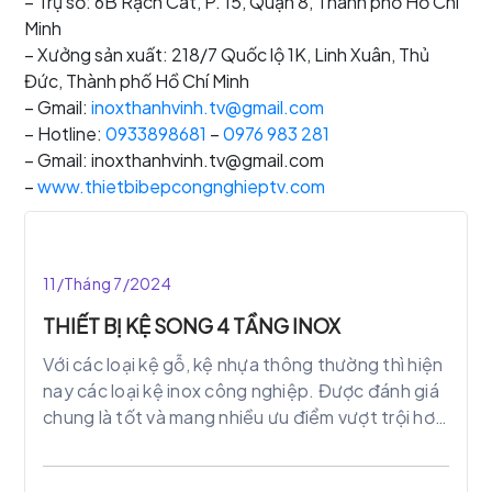
– Trụ sở: 6B Rạch Cát, P. 15, Quận 8, Thành phố Hồ Chí
Minh
– Xưởng sản xuất: 218/7 Quốc lộ 1K, Linh Xuân, Thủ
Đức, Thành phố Hồ Chí Minh
– Gmail:
inoxthanhvinh.tv@gmail.com
– Hotline:
0933898681
–
0976 983 281
– Gmail: inoxthanhvinh.tv@gmail.com
–
www.thietbibepcongnghieptv.com
11/Tháng 7/2024
THIẾT BỊ KỆ SONG 4 TẦNG INOX
Với các loại kệ gỗ, kệ nhựa thông thường thì hiện
nay các loại kệ inox công nghiệp. Được đánh giá
chung là tốt và mang nhiều ưu điểm vượt trội hơn
hẳn mà các loại kệ khác không thể có. Bên cạnh
đó kệ song 4 tầng inox là thiết bị inox quan