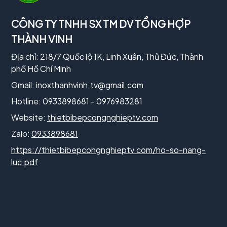
CÔNG TY TNHH SX TM DV TỔNG HỢP
THÀNH VINH
Địa chỉ: 218/7 Quốc lộ 1K, Linh Xuân, Thủ Đức, Thành
phố Hồ Chí Minh
Gmail:
inoxthanhvinh.tv@gmail.com
Hotline: 0933898681 - 0976983281
Website:
thietbibepcongnghieptv.com
Zalo:
0933898681
https://thietbibepcongnghieptv.com/ho-so-nang-
luc.pdf