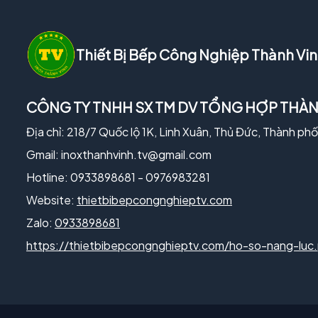
Thiết Bị Bếp Công Nghiệp Thành Vi
CÔNG TY TNHH SX TM DV TỔNG HỢP THÀN
Địa chỉ: 218/7 Quốc lộ 1K, Linh Xuân, Thủ Đức, Thành ph
Gmail:
inoxthanhvinh.tv@gmail.com
Hotline: 0933898681 - 0976983281
Website:
thietbibepcongnghieptv.com
Zalo:
0933898681
https://thietbibepcongnghieptv.com/ho-so-nang-luc