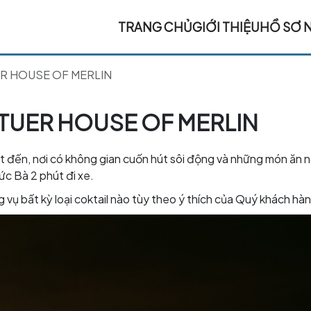
TRANG CHỦ
GIỚI THIỆU
HỒ SƠ 
ER HOUSE OF MERLIN
STUER HOUSE OF MERLIN
t đến, nơi có không gian cuốn hút sôi động và những món ăn n
ức Bà 2 phút đi xe.
vụ bất kỳ loại coktail nào tùy theo ý thích của Quý khách hà