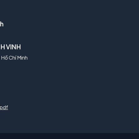
nh
H VINH
ố Hồ Chí Minh
.pdf