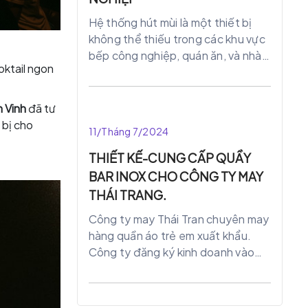
Hệ thống hút mùi là một thiết bị
không thể thiếu trong các khu vực
bếp công nghiệp, quán ăn, và nhà
oktail ngon
hàng. Được làm từ chất liệu inox
chất lượng cao. Sản phẩm giúp duy
trì không gian bếp sạch sẽ, thoáng
h Vinh
đã tư
mát nâng cao hiệu quả làm việc
 bị cho
11/Tháng 7/2024
của nhân viên bếp.
THIẾT KẾ-CUNG CẤP QUẦY
BAR INOX CHO CÔNG TY MAY
THÁI TRANG.
Công ty may Thái Tran chuyên may
hàng quần áo trẻ em xuất khẩu.
Công ty đăng ký kinh doanh vào
năm 2019 với gần 100 công nhận
viên.