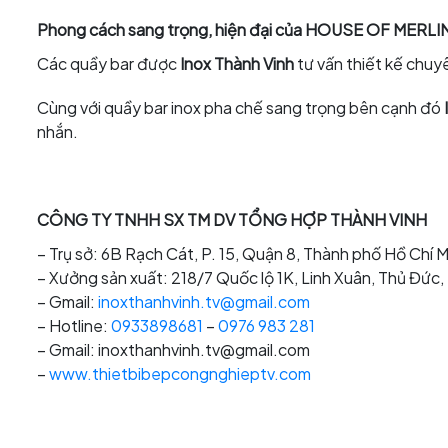
Phong cách sang trọng, hiện đại của HOUSE OF MERLI
Các quầy bar được
Inox Thành Vinh
tư vấn thiết kế chuy
Cùng với quầy bar inox pha chế sang trọng bên cạnh đó
nhắn.
CÔNG TY TNHH SX TM DV TỔNG HỢP THÀNH VINH
– Trụ sở: 6B Rạch Cát, P. 15, Quận 8, Thành phố Hồ Chí M
– Xưởng sản xuất: 218/7 Quốc lộ 1K, Linh Xuân, Thủ Đức
– Gmail:
inoxthanhvinh.tv@gmail.com
– Hotline:
0933898681
–
0976 983 281
– Gmail: inoxthanhvinh.tv@gmail.com
–
www.thietbibepcongnghieptv.com