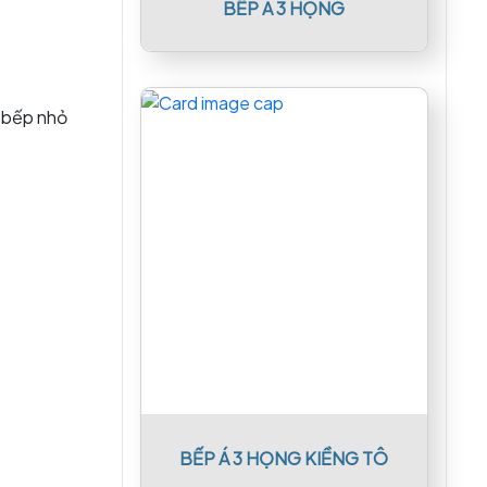
BẾP Á 3 HỌNG
n bếp nhỏ
BẾP Á 3 HỌNG KIỀNG TÔ