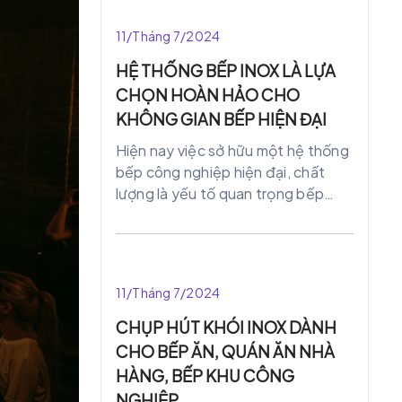
để tìm được một cơ sở thiết kế sản
xuất quầy bar uy tín thì quý khách
11/Tháng 7/2024
hàng phải tìm hiểu, lựa chọn thật kỹ
HỆ THỐNG BẾP INOX LÀ LỰA
CHỌN HOÀN HẢO CHO
KHÔNG GIAN BẾP HIỆN ĐẠI
Hiện nay việc sở hữu một hệ thống
bếp công nghiệp hiện đại, chất
lượng là yếu tố quan trọng bếp
công nghiệp. Trong loạt các vật
liệu được sử dụng, inox đã nổi lên
như một lựa chọn ưu việt. Mang lại
độ bền, tính thẩm mỹ cho không
11/Tháng 7/2024
gian bếp. Hãy cùng chúng tôi tìm
hiểu về những ưu điểm và ứng dụng
CHỤP HÚT KHÓI INOX DÀNH
của inox trong hệ thống bếp công
CHO BẾP ĂN, QUÁN ĂN NHÀ
nghiệp.
HÀNG, BẾP KHU CÔNG
NGHIỆP