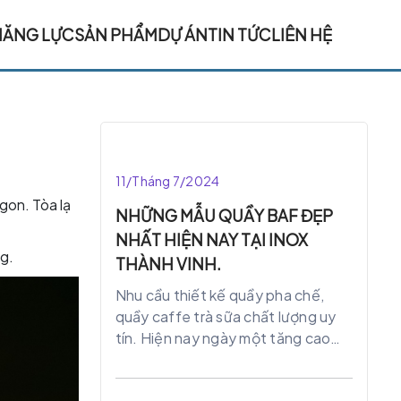
NĂNG LỰC
SẢN PHẨM
DỰ ÁN
TIN TỨC
LIÊN HỆ
11/Tháng 7/2024
gon. Tòa lạ
NHỮNG MẪU QUẦY BAF ĐẸP
NHẤT HIỆN NAY TẠI INOX
ng.
THÀNH VINH.
Nhu cầu thiết kế quầy pha chế,
quầy caffe trà sữa chất lượng uy
tín. Hiện nay ngày một tăng cao
bởi có nhiều cơ sở kinh doanh đồ
uống cũng như món ăn. Tuy nhiên,