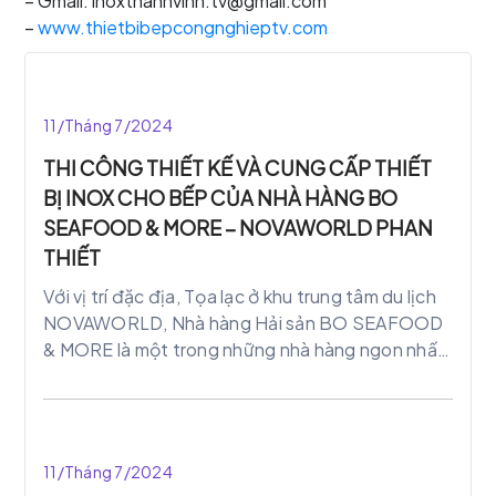
– Gmail: inoxthanhvinh.tv@gmail.com
–
www.thietbibepcongnghieptv.com
11/Tháng 7/2024
THI CÔNG THIẾT KẾ VÀ CUNG CẤP THIẾT
BỊ INOX CHO BẾP CỦA NHÀ HÀNG BO
SEAFOOD & MORE – NOVAWORLD PHAN
THIẾT
Với vị trí đặc địa, Tọa lạc ở khu trung tâm du lịch
NOVAWORLD, Nhà hàng Hải sản BO SEAFOOD
& MORE là một trong những nhà hàng ngon nhất,
không gian thoáng đãng, đồ ăn tươi sống, nhận
viên phục vụ tận tình.
11/Tháng 7/2024