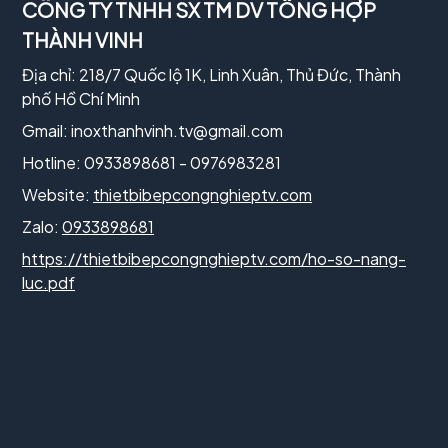
CÔNG TY TNHH SX TM DV TỔNG HỢP
THÀNH VINH
Địa chỉ: 218/7 Quốc lộ 1K, Linh Xuân, Thủ Đức, Thành
phố Hồ Chí Minh
Gmail:
inoxthanhvinh.tv@gmail.com
Hotline: 0933898681 - 0976983281
Website:
thietbibepcongnghieptv.com
Zalo:
0933898681
https://thietbibepcongnghieptv.com/ho-so-nang-
luc.pdf