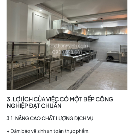
3. LỢI ÍCH CỦA VIỆC CÓ MỘT BẾP CÔNG
NGHIỆP ĐẠT CHUẨN
3.1. NÂNG CAO CHẤT LƯỢNG DỊCH VỤ
+ Đảm bảo vệ sinh an toàn thực phẩm.