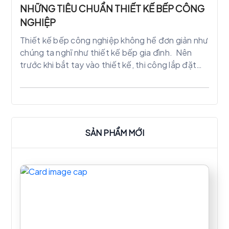
Nhưng pha chút phong cách phương tây. Đối với
NHỮNG TIÊU CHUẨN THIẾT KẾ BẾP CÔNG
những người xa quê lâu năm muốn ăn được món
NGHIỆP
ăn ngày xưa là rất khó. Chính vì thế nhà hàng
Thiết kế bếp công nghiệp không hề đơn giản như
cơm niêu ra đời. Giúp những người con xa quê
chúng ta nghĩ như thiết kế bếp gia đình. Nên
được thưởng thức món ăn tuổi thơ mà không cần
trước khi bắt tay vào thiết kế, thi công lắp đặt
phải đi đâu xa.
bếp cho nhà xưởng, nhà hàng, trường học….. Cần
phải đáp ứng các tiêu chuẩn nhất định.
SẢN PHẨM MỚI