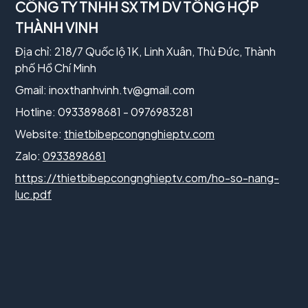
CÔNG TY TNHH SX TM DV TỔNG HỢP
THÀNH VINH
Địa chỉ: 218/7 Quốc lộ 1K, Linh Xuân, Thủ Đức, Thành
phố Hồ Chí Minh
Gmail:
inoxthanhvinh.tv@gmail.com
Hotline: 0933898681 - 0976983281
Website:
thietbibepcongnghieptv.com
Zalo:
0933898681
https://thietbibepcongnghieptv.com/ho-so-nang-
luc.pdf