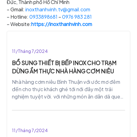
Đức, Thành phố Hồ Chí Minh
– Gmail:
inoxthanhvinh.tv@gmail.com
– Hotline:
0933898681
–
0976 983 281
– Website:
https://inoxthanhvinh.com
11/Tháng 7/2024
BỔ SUNG THIẾT BỊ BẾP INOX CHO TRẠM
DỪNG ẨM THỰC NHÀ HÀNG CƠM NIÊU
Nhà hàng cơm niêu Bình Thuận với ước mơ đêm
đến cho thực khách ghé tới nới đây một trải
nghiệm tuyệt vời. với những món ăn dân dã quen
thuộc, cách chế biến độc đáo. Cơm được nấu
bằng đất nung thơm ngon, dòn rụm. Là món ăn
dân dã tuyệt hảo gợi nhớ biết bao kỉ niệm xưa.
Với sự đô thị hóa bê tông thì món ăn dân dã ngày
11/Tháng 7/2024
càng ít, thay vào đó là những món ăn hiện đại.