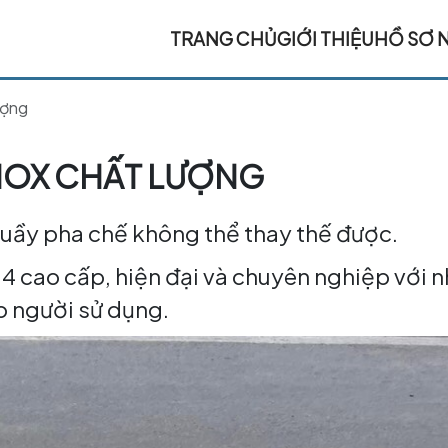
TRANG CHỦ
GIỚI THIỆU
HỒ SƠ 
ượng
INOX CHẤT LƯỢNG
 quầy pha chế không thể thay thế được.
04 cao cấp, hiện đại và chuyên nghiệp với 
ho người sử dụng.