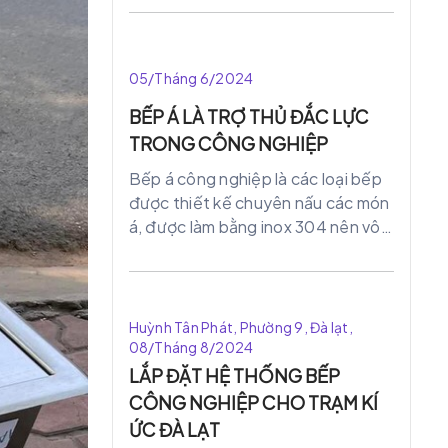
hàng. nhà hàng đã đầu tư hệ thống
bếp chất lượng, hiện đại.
05/Tháng 6/2024
BẾP Á LÀ TRỢ THỦ ĐẮC LỰC
TRONG CÔNG NGHIỆP
Bếp á công nghiệp là các loại bếp
được thiết kế chuyên nấu các món
á, được làm bằng inox 304 nên vô
cùng sáng bóng, không bị rỉ sét ăn
mòn như các bếp thông thường
khác. Với công suất như ấp lực lớn
giúp cho món ăn nhanh chín, đồng
Huỳnh Tân Phát, Phường 9, Đà lạt,
thời giữ nguyên được hương vị và
08/Tháng 8/2024
giúp khách hàng tiết kiệm nguyên
LẮP ĐẶT HỆ THỐNG BẾP
liệu hơn.
CÔNG NGHIỆP CHO TRẠM KÍ
ỨC ĐÀ LẠT