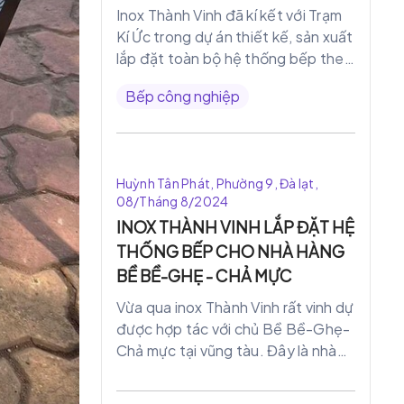
Inox Thành Vinh đã kí kết với Trạm
Kí Ức trong dự án thiết kế, sản xuất
lắp đặt toàn bộ hệ thống bếp theo
đúng tiêu chuẩn quy trình các bếp
Bếp công nghiệp
công nghiệp
Huỳnh Tân Phát, Phường 9, Đà lạt,
08/Tháng 8/2024
INOX THÀNH VINH LẮP ĐẶT HỆ
THỐNG BẾP CHO NHÀ HÀNG
BỀ BỀ-GHẸ - CHẢ MỰC
Vừa qua inox Thành Vinh rất vinh dự
được hợp tác với chủ Bề Bề-Ghẹ-
Chả mực tại vũng tàu. Đây là nhà
hàng nổi tiếng các món hải sản, nơi
khách hàng muốn kì vọng chất