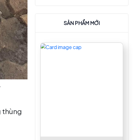
lượng phục vụ và món ăn. Chính vì
thế việc lắp đặt hệ thống bếp đạt
chuẩn ,hiện đại và hiệu quả là then
SẢN PHẨM MỚI
chốt nhằm đảm bảo chất lượng
món ăn nơi đây.
g thùng