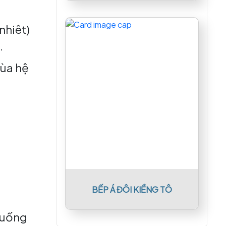
nhiêt)
.
cùa hệ
BẾP Á ĐÔI KIỀNG TÔ
 uống