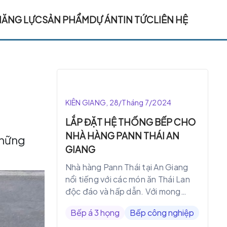
NĂNG LỰC
SẢN PHẨM
DỰ ÁN
TIN TỨC
LIÊN HỆ
KIÊN GIANG, 28/Tháng 7/2024
LẮP ĐẶT HỆ THỐNG BẾP CHO
NHÀ HÀNG PANN THÁI AN
những
GIANG
Nhà hàng Pann Thái tại An Giang
nổi tiếng với các món ăn Thái Lan
độc đáo và hấp dẫn. Với mong
muốn nâng cao chất lượng dịch vụ
Bếp á 3 họng
Bếp công nghiệp
và trải nghiệm ẩm thực cho khách