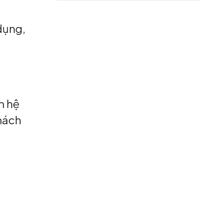
dụng,
n hệ
hách