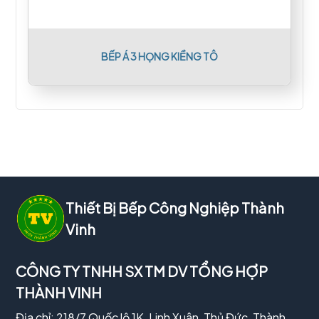
BẾP Á 3 HỌNG KIỀNG TÔ
Thiết Bị Bếp Công Nghiệp Thành
Vinh
CÔNG TY TNHH SX TM DV TỔNG HỢP
THÀNH VINH
Địa chỉ: 218/7 Quốc lộ 1K, Linh Xuân, Thủ Đức, Thành