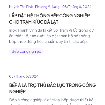
Huỳnh Tân Phát, Phường 9, Đà lạt, 08/Tháng 8/2024
LẮP ĐẶT HỆ THỐNG BẾP CÔNG NGHIỆP
CHO TRẠM KÍ ỨC ĐÀ LẠT
Inox Thành Vinh đã kí kết với Trạm Kí Ức trong dự
án thiết kế, sản xuất lắp đặt toàn bộ hệ thống
bếp theo đúng tiêu chuẩn quy trình các bếp
công nghiệp
Bếp công nghiệp
05/Tháng 6/2024
BẾP Á LÀ TRỢ THỦ ĐẮC LỰC TRONG CÔNG
NGHIỆP
Bếp á công nghiệp là các loại bếp được thiết kế