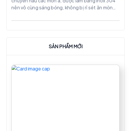
chuyên nấu các món á, được làm bằng inox 304
nên vô cùng sáng bóng, không bị rỉ sét ăn mòn
như các bếp thông thường khác. Với công suất
như ấp lực lớn giúp cho món ăn nhanh chín, đồng
thời giữ nguyên được hương vị và giúp khách
hàng tiết kiệm nguyên liệu hơn.
SẢN PHẨM MỚI