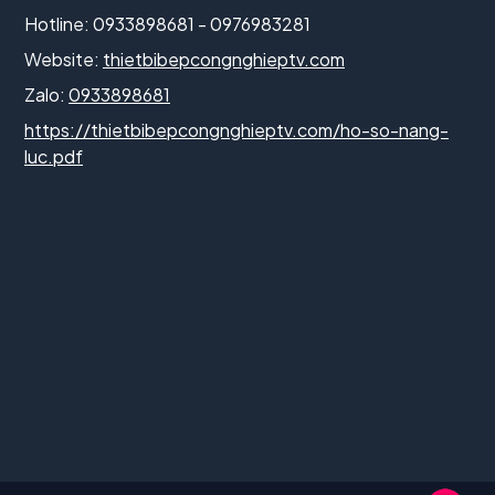
Hotline: 0933898681 - 0976983281
Website:
thietbibepcongnghieptv.com
Zalo:
0933898681
https://thietbibepcongnghieptv.com/ho-so-nang-
luc.pdf