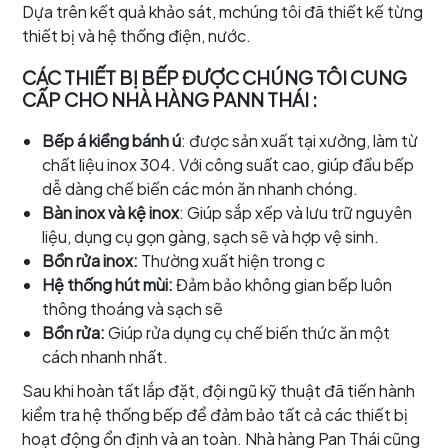
Dựa trên kết quả khảo sát, mchúng tôi đã thiết kế từng
thiết bị và hệ thống điện, nước.
CÁC THIẾT BỊ BẾP ĐƯỢC CHÚNG TÔI CUNG
CẤP CHO NHÀ HÀNG PANN THÁI :
Bếp á kiềng bánh ú
: được sản xuất tại xưởng, làm từ
chất liệu inox 304. Với công suất cao, giúp đầu bếp
dễ dàng chế biến các món ăn nhanh chóng.
Bàn inox và kệ inox
: Giúp sắp xếp và lưu trữ nguyên
liệu, dụng cụ gọn gàng, sạch sẽ và hợp vệ sinh.
Bồn rửa inox:
Thường xuất hiện trong c
Hệ thống hút mùi:
Đảm bảo không gian bếp luôn
thông thoáng và sạch sẽ
Bồn rửa:
Giúp rửa dụng cụ chế biến thức ăn một
cách nhanh nhất.
Sau khi hoàn tất lắp đặt, đội ngũ kỹ thuật đã tiến hành
kiểm tra hệ thống bếp để đảm bảo tất cả các thiết bị
hoạt động ổn định và an toàn. Nhà hàng Pan Thái cũng