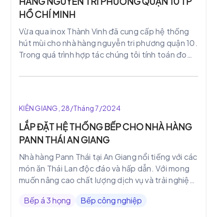
HÀNG NGUYỄN TRI PHƯƠNG QUẬN 10 TP
HỒ CHÍ MINH
Vừa qua inox Thành Vinh đã cung cấp hệ thống
hút mùi cho nhà hàng nguyễn tri phương quận 10.
Trong quá trình hợp tác chúng tôi tính toán đo
đạc sao cho sát sao
KIÊN GIANG, 28/Tháng 7/2024
LẮP ĐẶT HỆ THỐNG BẾP CHO NHÀ HÀNG
PANN THÁI AN GIANG
Nhà hàng Pann Thái tại An Giang nổi tiếng với các
món ăn Thái Lan độc đáo và hấp dẫn. Với mong
muốn nâng cao chất lượng dịch vụ và trải nghiệm
ẩm thực cho khách hàng. nhà hàng đã đầu tư hệ
Bếp á 3 họng
Bếp công nghiệp
thống bếp chất lượng, hiện đại.