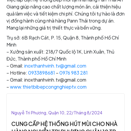
Giang giúp nâng cao chất lượng món ăn, cải thiện hiệu
quả làm việc và tiết kiệm chi phí. Chúng tôi tự hào là đơn
vị đồng hành cùng nhà hàng Pann Thái trong dự án.
Mang lại những giá trị thiết thực và bền vững.
Trụ sở: 6B Rạch Cát, P. 15, Quận 8, Thành phố Hồ Chí
Minh
– Xưởng sản xuất: 218/7 Quốc lộ 1K, Linh Xuân, Thủ
Đức, Thành phố Hồ Chí Minh
– Gmail:
inoxthanhvinh.tv@gmail.com
– Hotline:
0933898681
–
0976 983 281
– Gmail: inoxthanhvinh.tv@gmail.com
–
www.thietbibepcongnghieptv.com
Nguyễ Tri Phương, Quận 10, 22/Tháng 8/2024
CUNG CẤP HỆ THỐNG HÚT MÙI CHO NHÀ