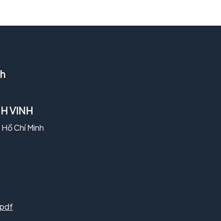
nh
H VINH
ố Hồ Chí Minh
.pdf