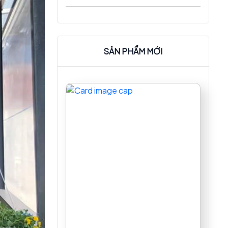
khách hàng muốn kì vọng chất
lượng phục vụ và món ăn. Chính vì
thế việc lắp đặt hệ thống bếp đạt
chuẩn ,hiện đại và hiệu quả là then
SẢN PHẨM MỚI
chốt nhằm đảm bảo chất lượng
món ăn nơi đây.