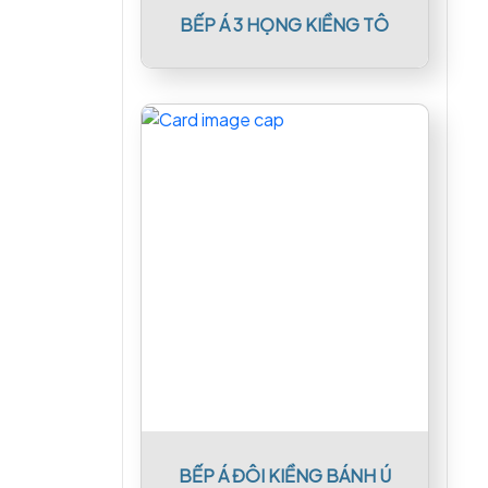
BẾP Á 3 HỌNG KIỀNG TÔ
BẾP Á ĐÔI KIỀNG BÁNH Ú