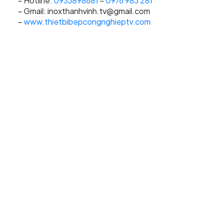
– Hotline:
0933898681
–
0976 983 281
– Gmail: inoxthanhvinh.tv@gmail.com
–
www.thietbibepcongnghieptv.com