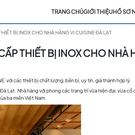
TRANG CHỦ
GIỚI THIỆU
HỒ SƠ 
THIẾT BỊ INOX CHO NHÀ HÀNG VỊ CUISINE ĐÀ LẠT
 CẤP THIẾT BỊ INOX CHO NHÀ
 với các thiết bị chất lượng, bền bỉ, uy tín, giá thành hợp lý.
Đà Lạt. Nhà hàng với phong các trang trí vừa hiện đại, vừa cổ
của ba miền Việt Nam.