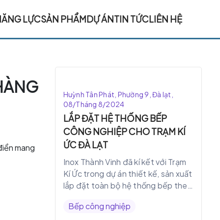
NĂNG LỰC
SẢN PHẨM
DỰ ÁN
TIN TỨC
LIÊN HỆ
 HÀNG
Huỳnh Tân Phát, Phường 9, Đà lạt,
08/Tháng 8/2024
LẮP ĐẶT HỆ THỐNG BẾP
CÔNG NGHIỆP CHO TRẠM KÍ
ỨC ĐÀ LẠT
 điển mang
Inox Thành Vinh đã kí kết với Trạm
Kí Ức trong dự án thiết kế, sản xuất
lắp đặt toàn bộ hệ thống bếp theo
đúng tiêu chuẩn quy trình các bếp
Bếp công nghiệp
công nghiệp