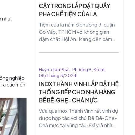
CẬY TRONG LẮP ĐẶT QUẦY
PHA CHẾ TIỆM CỦA LA
 như:
Tiệm của la nằm ở phường 3, quận
Gò Vấp, TPHCM với không gian
đậm chất Hội An. Mang đến cảm
xúc hoài niệm cũ, yên tĩnh,ấm cúng
nhẹ nhàng với không gian tầng 3.
Góc ban công nên thơ nhìn ra công
viên , góc ngã 6 giao lộ ồn ào náo
Huỳnh Tân Phát, Phường 9, Đà lạt,
nhiệt bên ngoài. Ta tìm thấy sự
08/Tháng 8/2024
 công nghiệp
bình yên nơi Sài Gòn ồn ào náo
INOX THÀNH VINH LẮP ĐẶT HỆ
o ra các món
nhiệt với không gian ngoài trời mát
THỐNG BẾP CHO NHÀ HÀNG
mẻ. Giúp bạn quên đi sự bộn bề
BỀ BỀ-GHẸ - CHẢ MỰC
trong cuộc sống hằng ngày.
Vừa qua inox Thành Vinh rất vinh dự
được hợp tác với chủ Bề Bề-Ghẹ-
Chả mực tại vũng tàu. Đây là nhà
hàng nổi tiếng các món hải sản, nơi