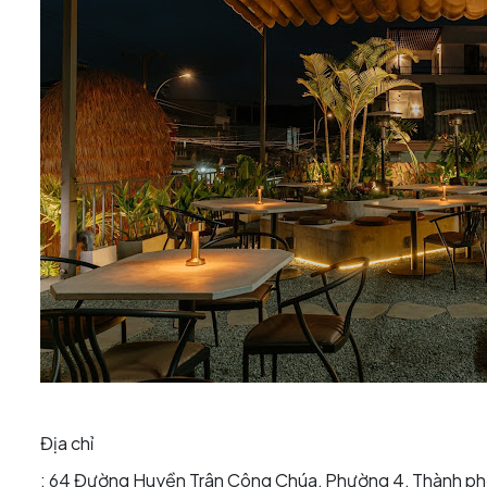
Địa chỉ
:
64 Đường Huyền Trân Công Chúa, Phường 4, Thành ph