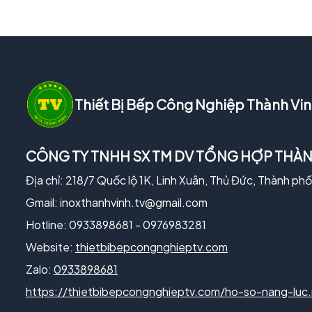
Thiết Bị Bếp Công Nghiệp Thành Vi
CÔNG TY TNHH SX TM DV TỔNG HỢP THÀN
Địa chỉ: 218/7 Quốc lộ 1K, Linh Xuân, Thủ Đức, Thành ph
Gmail:
inoxthanhvinh.tv@gmail.com
Hotline: 0933898681 - 0976983281
Website:
thietbibepcongnghieptv.com
Zalo:
0933898681
https://thietbibepcongnghieptv.com/ho-so-nang-luc