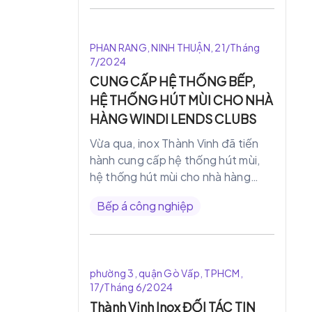
PHAN RANG, NINH THUẬN, 21/Tháng
7/2024
CUNG CẤP HỆ THỐNG BẾP,
HỆ THỐNG HÚT MÙI CHO NHÀ
HÀNG WINDI LENDS CLUBS
Vừa qua, inox Thành Vinh đã tiến
hành cung cấp hệ thống hút mùi,
hệ thống hút mùi cho nhà hàng
WINDI LENNDS CLUBS. Trong quá
Bếp á công nghiệp
trình lắp đặt chúng tôi đã
tieenshanhf đo đạc thiết kế sao
cho chủ đầu tư tiết kiệm chi phí
nhất.
phường 3, quận Gò Vấp, TPHCM,
17/Tháng 6/2024
Thành Vinh Inox ĐỐI TÁC TIN