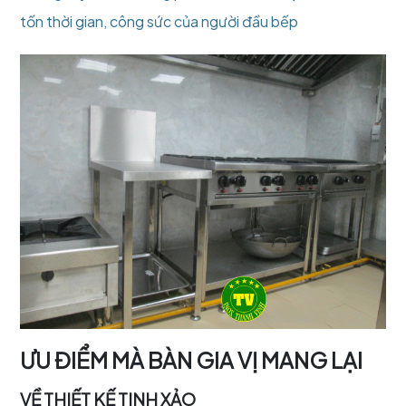
tốn thời gian, công sức của người đầu bếp
ƯU ĐIỂM MÀ BÀN GIA VỊ MANG LẠI
VỀ THIẾT KẾ TINH XẢO