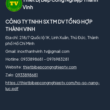
Vinh
CÔNG TY TNHH SX TM DV TỔNG HỢP
THÀNH VINH
Địa chỉ: 218/7 Quốc lộ 1K, Linh Xuân, Thủ Đức, Thành
phố Hồ Chí Minh
Gmail:
inoxthanhvinh.tv@gmail.com
Hotline: 0933898681 - 0976983281
Website:
thietbibepcongnghieptv.com
Zalo:
0933898681
https://thietbibepcongnghieptv.com/ho-so-nang-
luc.pdf