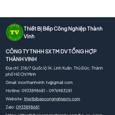
Thiết Bị Bếp Công Nghiệp Thành
Vinh
CÔNG TY TNHH SX TM DV TỔNG HỢP
THÀNH VINH
Địa chỉ: 218/7 Quốc lộ 1K, Linh Xuân, Thủ Đức, Thành
phố Hồ Chí Minh
Gmail:
inoxthanhvinh.tv@gmail.com
Hotline: 0933898681 - 0976983281
Website:
thietbibepcongnghieptv.com
Zalo:
0933898681