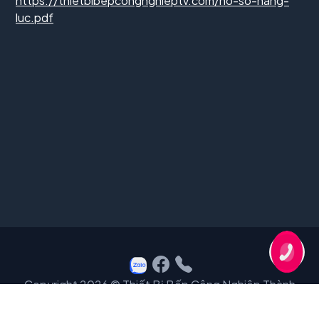
https://thietbibepcongnghieptv.com/ho-so-nang-
luc.pdf
Copyright 2026 © Thiết Bị Bếp Công Nghiệp Thành
Vinh