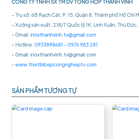
CÔNG TY TNHH SX TM DV TỔNG HỢP THÀNH VINH
– Trụ sở: 6B Rạch Cát, P. 15, Quận 8, Thành phố Hồ Chí M
– Xưởng sản xuất: 218/7 Quốc lộ 1K, Linh Xuân, Thủ Đức
– Gmail:
inoxthanhvinh.tv@gmail.com
– Hotline:
0933898681
–
0976 983 281
– Gmail: inoxthanhvinh.tv@gmail.com
–
www.thietbibepcongnghieptv.com
SẢN PHẨM TƯƠNG TỰ