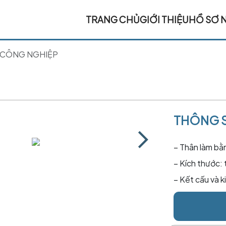
TRANG CHỦ
GIỚI THIỆU
HỒ SƠ 
 CÔNG NGHIỆP
THÔNG S
– Thân làm bằ
– Kích thước: 
– Kết cấu và 