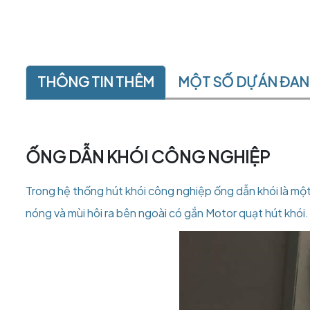
THÔNG TIN THÊM
MỘT SỐ DỰ ÁN ĐA
ỐNG DẪN KHÓI CÔNG NGHIỆP
Trong hệ thống hút khói công nghiệp ống dẫn khói là một
nóng và mùi hôi ra bên ngoài có gắn Motor quạt hút khói.