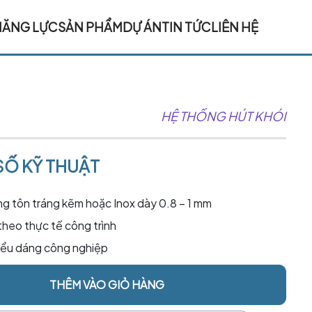
NĂNG LỰC
SẢN PHẨM
DỰ ÁN
TIN TỨC
LIÊN HỆ
HỆ THỐNG HÚT KHÓI
Ố KỸ THUẬT
ng tôn tráng kẽm hoặc Inox dày 0.8 – 1 mm
theo thực tế công trình
kiểu dáng công nghiệp
THÊM VÀO GIỎ HÀNG