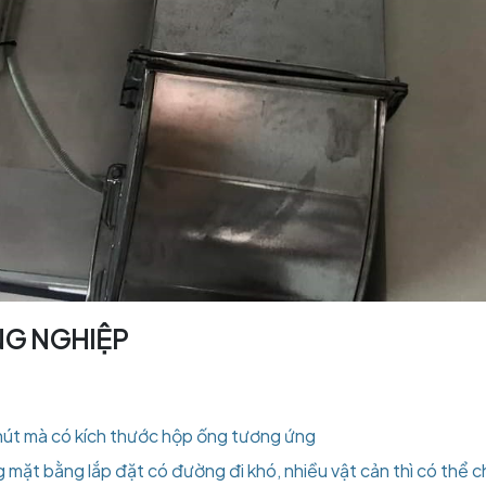
NG NGHIỆP
 hút mà có kích thước hộp ống tương ứng
ặt bằng lắp đặt có đường đi khó, nhiều vật cản thì có thể ch