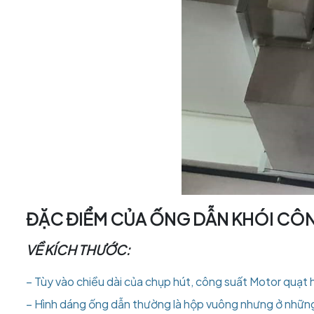
ĐẶC ĐIỂM CỦA ỐNG DẪN KHÓI CÔ
VỀ KÍCH THƯỚC:
– Tùy vào chiều dài của chụp hút, công suất Motor quạt
– Hình dáng ống dẫn thường là hộp vuông nhưng ở những m