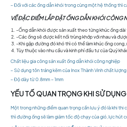
– Đối với các ống dẫn khói trong cùng một hệ thống thì c
VỀ ĐẶC ĐIỂM LẮP ĐẶT ỐNG DẪN KHÓI CÔNG 
-Ống dẫn khói được sản xuất theo từng khúc ống dà
-Các ống sẽ được kết nối trùng khớp với nhau và được
-Khi gặp đường đó khó thì có thể làm khúc ống cong,
Tùy thuộc vào nhu cầu và kinh phí đầu tư của Quý khá
Chất liệu gia công sản xuất ống dẫn khói công nghiệp
– Sử dụng tôn tráng kẽm của Inox Thành Vinh chất lượn
– Độ dày từ 0.8mm – 1mm
YẾU TỐ QUAN TRỌNG KHI SỬ DỤNG 
Một trong những điểm quan trọng cần lưu ý đó là khi thi
thì đường ống sẽ làm giảm tốc độ chạy của gió, lực hút 