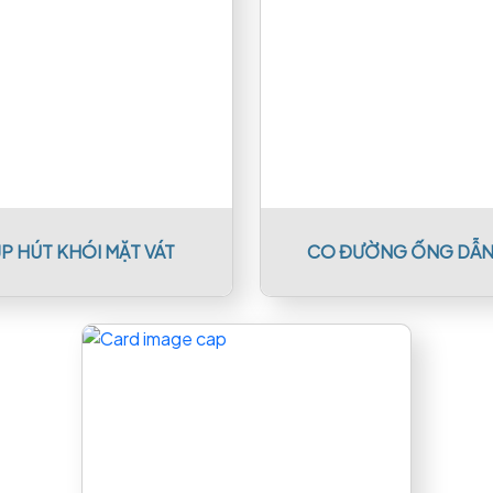
P HÚT KHÓI MẶT VÁT
CO ĐƯỜNG ỐNG DẪN