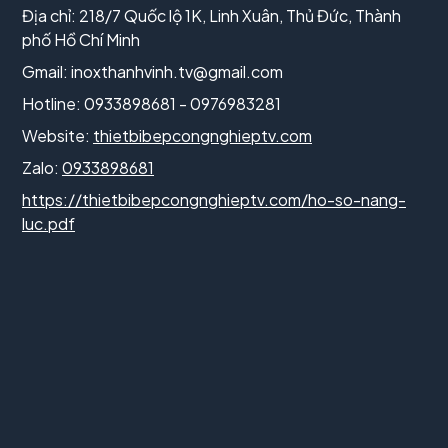
Địa chỉ: 218/7 Quốc lộ 1K, Linh Xuân, Thủ Đức, Thành
phố Hồ Chí Minh
Gmail:
inoxthanhvinh.tv@gmail.com
Hotline: 0933898681 - 0976983281
Website:
thietbibepcongnghieptv.com
Zalo:
0933898681
https://thietbibepcongnghieptv.com/ho-so-nang-
luc.pdf