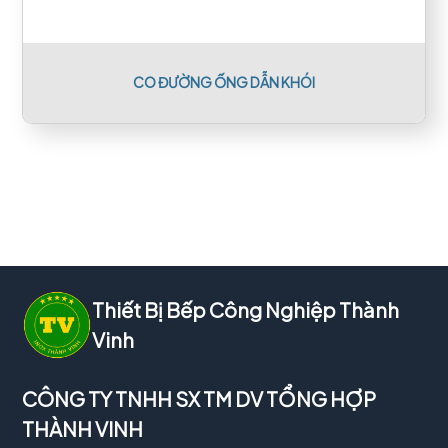
CO ĐƯỜNG ỐNG DẪN KHÓI
Thiết Bị Bếp Công Nghiệp Thành
Vinh
CÔNG TY TNHH SX TM DV TỔNG HỢP
THÀNH VINH