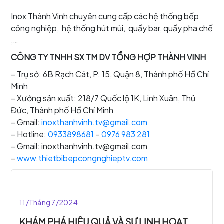
Inox Thành Vinh chuyên cung cấp các hệ thống bếp
công nghiệp, hệ thống hút mùi, quầy bar, quầy pha chế
,…
CÔNG TY TNHH SX TM DV TỔNG HỢP THÀNH VINH
– Trụ sở: 6B Rạch Cát, P. 15, Quận 8, Thành phố Hồ Chí
Minh
– Xưởng sản xuất: 218/7 Quốc lộ 1K, Linh Xuân, Thủ
Đức, Thành phố Hồ Chí Minh
– Gmail:
inoxthanhvinh.tv@gmail.com
– Hotline:
0933898681
–
0976 983 281
– Gmail: inoxthanhvinh.tv@gmail.com
–
www.thietbibepcongnghieptv.com
11/Tháng 7/2024
KHÁM PHÁ HIỆU QUẢ VÀ SỰ LINH HOẠT