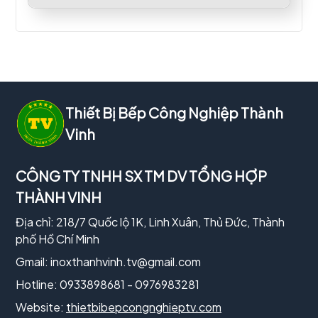
Thiết Bị Bếp Công Nghiệp Thành
Vinh
CÔNG TY TNHH SX TM DV TỔNG HỢP
THÀNH VINH
Địa chỉ: 218/7 Quốc lộ 1K, Linh Xuân, Thủ Đức, Thành
phố Hồ Chí Minh
Gmail:
inoxthanhvinh.tv@gmail.com
Hotline: 0933898681 - 0976983281
Website:
thietbibepcongnghieptv.com