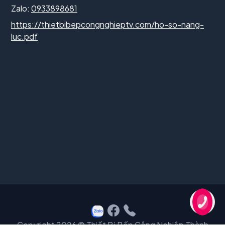
Zalo:
0933898681
https://thietbibepcongnghieptv.com/ho-so-nang-
luc.pdf
Copyright 2026 © Thiết Bị Bếp Công Nghiệp Thành