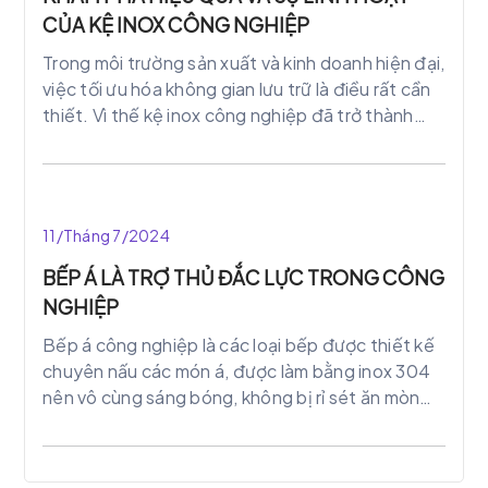
CỦA KỆ INOX CÔNG NGHIỆP
Trong môi trường sản xuất và kinh doanh hiện đại,
việc tối ưu hóa không gian lưu trữ là điều rất cần
thiết. Vì thế kệ inox công nghiệp đã trở thành
một giải pháp linh hoạt và hiệu quả để quản lý
không gian lưu trữ và tăng cường sự sắp xếp
trong các môi trường làm việc đa dạng, từ nhà
hàng đến nhà máy sản xuất. Hãy cùng chúng tôi
11/Tháng 7/2024
khám phá sức mạnh và đa dạng của kệ inox công
nghiệp và cách chúng đóng vai trò quan trọng
BẾP Á LÀ TRỢ THỦ ĐẮC LỰC TRONG CÔNG
trong việc tối ưu hóa quản lý không gian.
NGHIỆP
Bếp á công nghiệp là các loại bếp được thiết kế
chuyên nấu các món á, được làm bằng inox 304
nên vô cùng sáng bóng, không bị rỉ sét ăn mòn
như các bếp thông thường khác. Với công suất
như ấp lực lớn giúp cho món ăn nhanh chín, đồng
thời giữ nguyên được hương vị và giúp khách