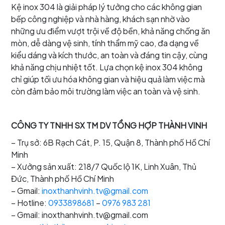
Kệ inox 304 là giải pháp lý tưởng cho các không gian
bếp công nghiệp và nhà hàng, khách sạn nhờ vào
những ưu điểm vượt trội về độ bền, khả năng chống ăn
mòn, dễ dàng vệ sinh, tính thẩm mỹ cao, đa dạng về
kiểu dáng và kích thước, an toàn và đáng tin cậy, cùng
khả năng chịu nhiệt tốt. Lựa chọn kệ inox 304 không
chỉ giúp tối ưu hóa không gian và hiệu quả làm việc mà
còn đảm bảo môi trường làm việc an toàn và vệ sinh.
CÔNG TY TNHH SX TM DV TỔNG HỢP THÀNH VINH
– Trụ sở: 6B Rạch Cát, P. 15, Quận 8, Thành phố Hồ Chí
Minh
– Xưởng sản xuất: 218/7 Quốc lộ 1K, Linh Xuân, Thủ
Đức, Thành phố Hồ Chí Minh
– Gmail:
inoxthanhvinh.tv@gmail.com
– Hotline:
0933898681
–
0976 983 281
– Gmail: inoxthanhvinh.tv@gmail.com