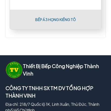
BẾP Á 3 HỌNG KIỀNG TÔ
Thiết Bị Bếp Công Nghiệp Thành
Vinh
CÔNG TY TNHH SX TM DV TỔNG HỢP
THÀNH VINH
Địa chỉ: 218/7 Quốc lộ 1K, Linh Xuân, Thủ Đức, Thành
phố Hồ Chí Minh