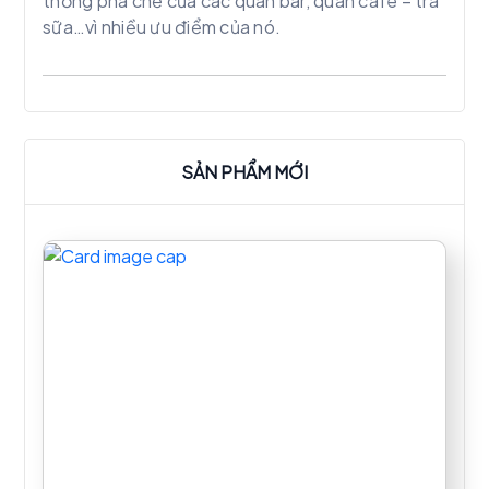
thống pha chế của các quán bar, quán café – trà
sữa…vì nhiều ưu điểm của nó.
SẢN PHẨM MỚI