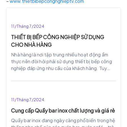
–
www.thietbibepcongnghieptv.com
11/Tháng 7/2024
THIẾT BỊ BẾP CÔNG NGHIỆP SỬ DỤNG
CHO NHÀ HÀNG
Nhà hàng là nơi tập trung nhiều hoạt động ẩm
thực nên đòi hỏi phải sử dụng thiết bị bếp công
nghiệp đáp ứng nhu cầu của khách hàng. Tuy
nhiên việc lựa chọn thiết bị uy tín chất lượng
cũng là bài toán khó cho người mới bước vào kinh
doanh. Trong bài viết này inox Thành Vinh sẽ đưa
ra thiết bị bếp công nghiệp sử dụng trong nhà
11/Tháng 7/2024
hàng, khách sạn,..
Cung cấp Quầy bar inox chất lượng và giá rẻ
Quầy bar inox đang ngày càng phổ biến trong hệ