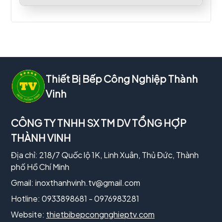
Thiết Bị Bếp Công Nghiệp Thành
Vinh
CÔNG TY TNHH SX TM DV TỔNG HỢP
THÀNH VINH
Địa chỉ: 218/7 Quốc lộ 1K, Linh Xuân, Thủ Đức, Thành
phố Hồ Chí Minh
Gmail:
inoxthanhvinh.tv@gmail.com
Hotline: 0933898681 - 0976983281
Website:
thietbibepcongnghieptv.com