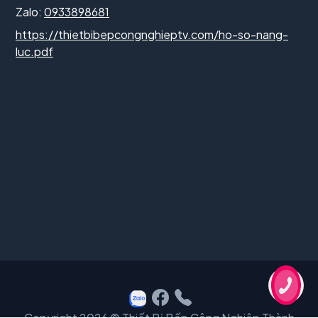
Zalo:
0933898681
https://thietbibepcongnghieptv.com/ho-so-nang-
luc.pdf
Copyright 2026 © Thiết Bị Bếp Công Nghiệp Thành