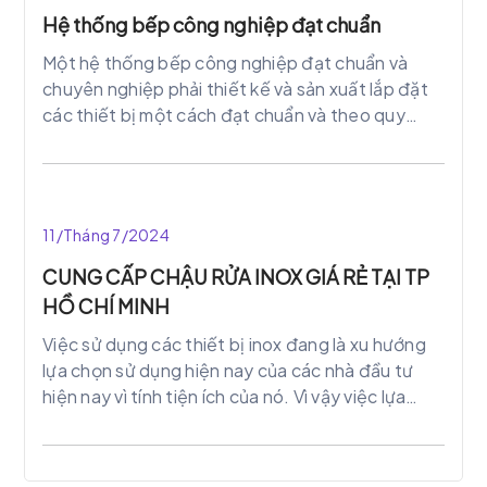
Hệ thống bếp công nghiệp đạt chuẩn
Một hệ thống bếp công nghiệp đạt chuẩn và
chuyên nghiệp phải thiết kế và sản xuất lắp đặt
các thiết bị một cách đạt chuẩn và theo quy
trình chế biến 1 chiều với chất liệu các thiết bị
được làm từ inox.
11/Tháng 7/2024
CUNG CẤP CHẬU RỬA INOX GIÁ RẺ TẠI TP
HỒ CHÍ MINH
Việc sử dụng các thiết bị inox đang là xu hướng
lựa chọn sử dụng hiện nay của các nhà đầu tư
hiện nay vì tính tiện ích của nó. Vì vậy việc lựa
chọn chậu rửa inox công nghiệp không còn xa lạ
gì với các nhà đầu tư, chủ khách sạn, hàng hàng,
trường học…