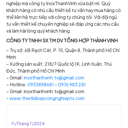
nghiệp mà công ty InoxThanhVinh vừa bật mí. Quý
khách hàng có nhú cầu thiết kế tư vấn hay mua hàng có
thể liên hệ trực tiếp với công ty chúng tôi. Với đội ngũ
tư vấn thiết kế chuyên nghiệp sẽ đáp ứng các nhu cầu
và làm hài lòng quý khách hàng.
CÔNG TY TNHH SX TM DV TỔNG HỢP THÀNH VINH
– Trụ sở: 6B Rạch Cát, P. 15, Quận 8, Thành phố Hồ Chí
Minh
– Xưởng sản xuất: 218/7 Quốc lộ 1K, Linh Xuân, Thủ
Đức, Thành phố Hồ Chí Minh
– Gmail:
inoxthanhvinh.tv@gmail.com
– Hotline:
0933898681
–
0976 983 281
– Gmail: inoxthanhvinh.tv@gmail.com
–
www.thietbibepcongnghieptv.com
11/Tháng 7/2024