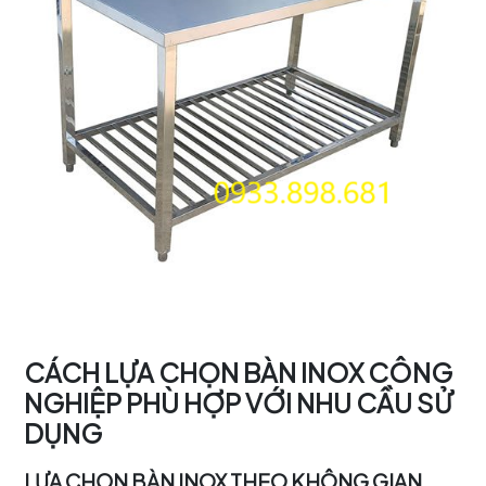
CÁCH LỰA CHỌN BÀN INOX CÔNG
NGHIỆP PHÙ HỢP VỚI NHU CẦU SỬ
DỤNG
LỰA CHỌN BÀN INOX THEO KHÔNG GIAN