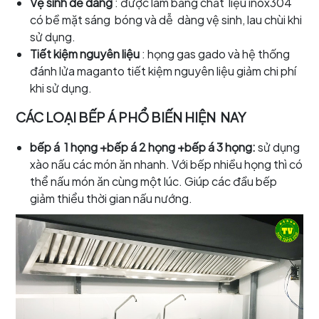
Vệ sinh dễ dàng
: được làm bằng chất liệu inox304
có bề mặt sáng bóng và dễ dàng vệ sinh, lau chùi khi
sử dụng.
Tiết kiệm nguyên liệu
: họng gas gado và hệ thống
đánh lửa maganto tiết kiệm nguyên liệu giảm chi phí
khi sử dụng.
CÁC LOẠI BẾP Á PHỔ BIẾN HIỆN NAY
bếp á 1 họng +bếp á 2 họng +bếp á 3 họng:
sử dụng
xào nấu các món ăn nhanh. Với bếp nhiều họng thì có
thể nấu món ăn cùng một lúc. Giúp các đầu bếp
giảm thiểu thời gian nấu nướng.