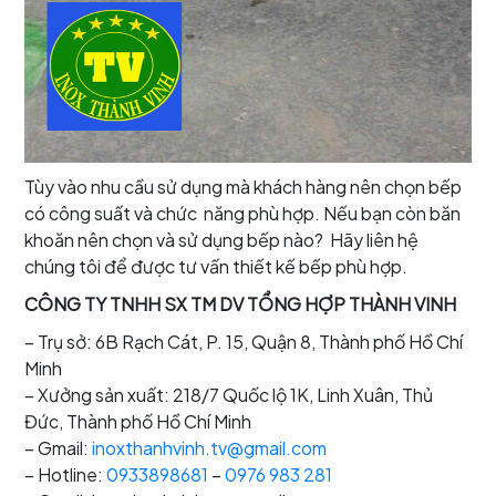
Tùy vào nhu cầu sử dụng mà khách hàng nên chọn bếp
có công suất và chức năng phù hợp. Nếu bạn còn băn
khoăn nên chọn và sử dụng bếp nào? Hãy liên hệ
chúng tôi để được tư vấn thiết kế bếp phù hợp.
CÔNG TY TNHH SX TM DV TỔNG HỢP THÀNH VINH
– Trụ sở: 6B Rạch Cát, P. 15, Quận 8, Thành phố Hồ Chí
Minh
– Xưởng sản xuất: 218/7 Quốc lộ 1K, Linh Xuân, Thủ
Đức, Thành phố Hồ Chí Minh
– Gmail:
inoxthanhvinh.tv@gmail.com
– Hotline:
0933898681
–
0976 983 281