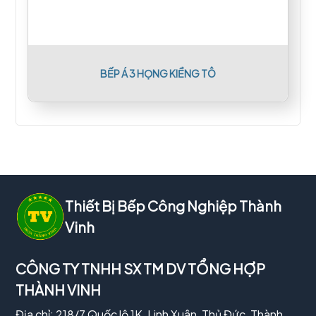
BẾP Á 3 HỌNG KIỀNG TÔ
Thiết Bị Bếp Công Nghiệp Thành
Vinh
CÔNG TY TNHH SX TM DV TỔNG HỢP
THÀNH VINH
Địa chỉ: 218/7 Quốc lộ 1K, Linh Xuân, Thủ Đức, Thành