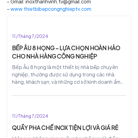
– Gmail: inoxthanhvinh.tv@gmail.com
–
www.thietbibepcongnghieptv.com
11/Tháng 7/2024
BẾP ÂU 8 HỌNG – LỰA CHỌN HOÀN HẢO
CHO NHÀ HÀNG CÔNG NGHIỆP
Bếp Âu 8 họng là một thiết bị nhà bếp chuyên
nghiệp, thường được sử dụng trong các nhà
hàng, khách sạn, và những cơ sở kinh doanh ẩm
thực quy mô lớn. Với thiết kế gồm 8 họng gas
mạnh mẽ, bếp Âu 8 họng mang đến khả năng nấu
nướng linh hoạt và hiệu quả, giúp đầu bếp dễ
dàng chuẩn bị nhiều món ăn cùng lúc.
11/Tháng 7/2024
QUẦY PHA CHẾ INOX TIỆN LỢI VÀ GIÁ RẺ