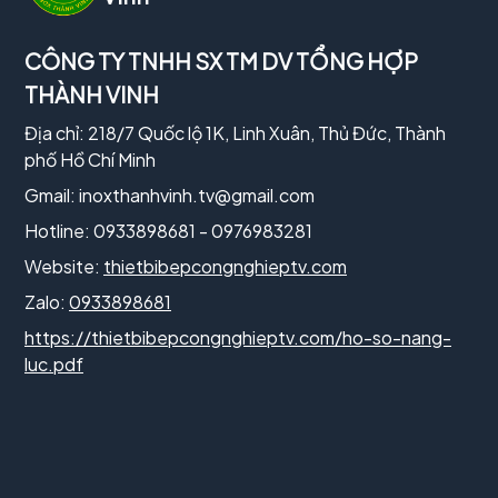
CÔNG TY TNHH SX TM DV TỔNG HỢP
THÀNH VINH
Địa chỉ: 218/7 Quốc lộ 1K, Linh Xuân, Thủ Đức, Thành
phố Hồ Chí Minh
Gmail:
inoxthanhvinh.tv@gmail.com
Hotline: 0933898681 - 0976983281
Website:
thietbibepcongnghieptv.com
Zalo:
0933898681
https://thietbibepcongnghieptv.com/ho-so-nang-
luc.pdf