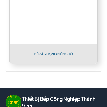
BẾP Á 3 HỌNG KIỀNG TÔ
Thiết Bị Bếp Công Nghiệp Thành
Vinh