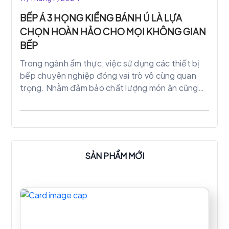
BẾP Á 3 HỌNG KIỀNG BÁNH Ú LÀ LỰA
CHỌN HOÀN HẢO CHO MỌI KHÔNG GIAN
BẾP
Trong ngành ẩm thực, việc sử dụng các thiết bị
bếp chuyên nghiệp đóng vai trò vô cùng quan
trọng. Nhằm đảm bảo chất lượng món ăn cũng
như hiệu suất làm việc. Một trong những thiết bị
không thể thiếu trong các cơ sở ẩm thực lớn
chính là bếp Á 3 họng kiềng bánh ú. Đây là loại
bếp công nghiệp được thiết kế đặc biệt để đáp
ứng nhu cầu nấu nướng lớn và liên tục.
SẢN PHẨM MỚI