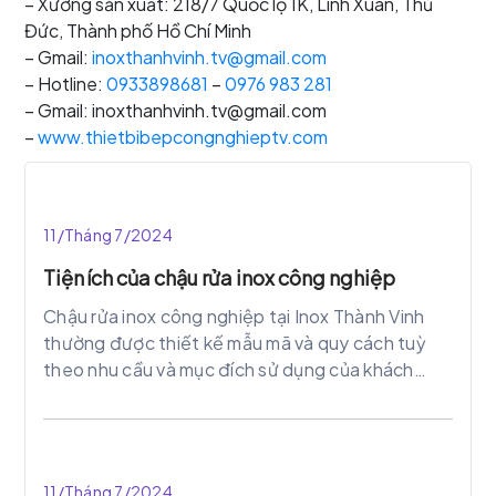
– Xưởng sản xuất: 218/7 Quốc lộ 1K, Linh Xuân, Thủ
Đức, Thành phố Hồ Chí Minh
– Gmail:
inoxthanhvinh.tv@gmail.com
– Hotline:
0933898681
–
0976 983 281
– Gmail: inoxthanhvinh.tv@gmail.com
–
www.thietbibepcongnghieptv.com
11/Tháng 7/2024
Tiện ích của chậu rửa inox công nghiệp
Chậu rửa inox công nghiệp tại Inox Thành Vinh
thường được thiết kế mẫu mã và quy cách tuỳ
theo nhu cầu và mục đích sử dụng của khách
hàng: rửa chén trong các nhà hàng, khách sạn;
làm nơi sơ chế thực phẩm trong hệ thống
bếp;làm chỗ rửa tay trong các trường học, bệnh
viện….
11/Tháng 7/2024