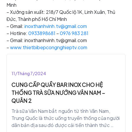
Minh
– Xưởng sản xuất: 218/7 Quốc lộ 1K, Linh Xuân, Thủ
Đức, Thành phố Hồ Chí Minh
– Gmail:
inoxthanhvinh.tv@gmail.com
– Hotline:
0933898681
–
0976 983 281
– Gmail: inoxthanhvinh.tv@gmail.com
–
www.thietbibepcongnghieptv.com
11/Tháng 7/2024
CUNG CẤP QUẦY BAR INOX CHO HỆ
THỐNG TRÀ SỮA NƯỚNG VÂN NAM –
QUÂN 2
Trà sữa Vân Nam bắt nguồn từ tỉnh Vân Nam,
Trung Quốc là thức uống truyền thống của người
dân bản địa sau đó được cải tiến thành thức