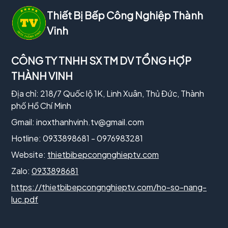
Thiết Bị Bếp Công Nghiệp Thành
Vinh
CÔNG TY TNHH SX TM DV TỔNG HỢP
THÀNH VINH
Địa chỉ: 218/7 Quốc lộ 1K, Linh Xuân, Thủ Đức, Thành
phố Hồ Chí Minh
Gmail:
inoxthanhvinh.tv@gmail.com
Hotline: 0933898681 - 0976983281
Website:
thietbibepcongnghieptv.com
Zalo:
0933898681
https://thietbibepcongnghieptv.com/ho-so-nang-
luc.pdf