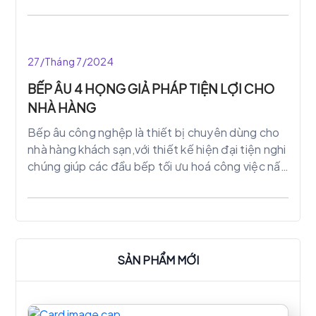
uống vừa mới mẻ vừa lạ lẫm cho người dùng .
Quán trà sữa nằm ở 6/2 Nguyễn Tuyển , Phường
Bình Trưng Tây , Quận 2 , Thành phố Hồ Chí Minh
.
27/Tháng 7/2024
BẾP ÂU 4 HỌNG GIẢ PHÁP TIỆN LỢI CHO
NHÀ HÀNG
Bếp âu công nghệp là thiết bị chuyên dùng cho
nhà hàng khách sạn,với thiết kế hiện đại tiện nghi
chúng giúp các đầu bếp tối ưu hoá công việc nấu
nướng một cách nhanh chóng hiệu quả.
SẢN PHẨM MỚI