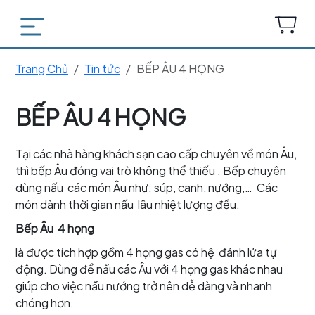
Trang Chủ
Tin tức
BẾP ÂU 4 HỌNG
BẾP ÂU 4 HỌNG
Tại các nhà hàng khách sạn cao cấp chuyên về món Âu,
thì bếp Âu đóng vai trò không thể thiếu . Bếp chuyên
dùng nấu các món Âu như: súp, canh, nướng,… Các
món dành thời gian nấu lâu nhiệt lượng đều.
Bếp Âu 4 họng
là được tích hợp gồm 4 họng gas có hệ đánh lửa tự
động. Dùng để nấu các Âu với 4 họng gas khác nhau
giúp cho việc nấu nướng trở nên dễ dàng và nhanh
chóng hơn.