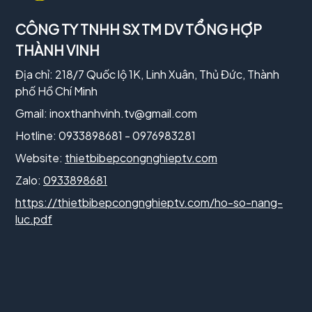
CÔNG TY TNHH SX TM DV TỔNG HỢP
THÀNH VINH
Địa chỉ: 218/7 Quốc lộ 1K, Linh Xuân, Thủ Đức, Thành
phố Hồ Chí Minh
Gmail:
inoxthanhvinh.tv@gmail.com
Hotline: 0933898681 - 0976983281
Website:
thietbibepcongnghieptv.com
Zalo:
0933898681
https://thietbibepcongnghieptv.com/ho-so-nang-
luc.pdf