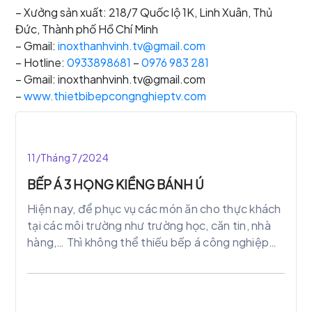
– Xưởng sản xuất: 218/7 Quốc lộ 1K, Linh Xuân, Thủ
Đức, Thành phố Hồ Chí Minh
– Gmail:
inoxthanhvinh.tv@gmail.com
– Hotline:
0933898681
–
0976 983 281
– Gmail: inoxthanhvinh.tv@gmail.com
–
www.thietbibepcongnghieptv.com
11/Tháng 7/2024
BẾP Á 3 HỌNG KIỀNG BÁNH Ú
Hiện nay, để phục vụ các món ăn cho thực khách
tại các môi trường như trường học, căn tin, nhà
hàng,… Thì không thể thiếu bếp á công nghiệp
tùy vào công suất, vị trí tại gian bếp mà ta lựa
chọn phù hợp.