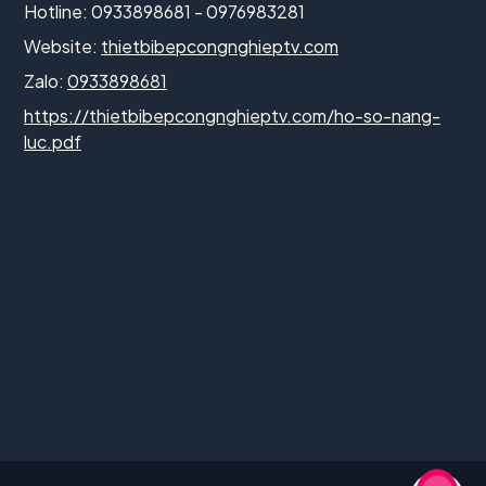
Hotline: 0933898681 - 0976983281
Website:
thietbibepcongnghieptv.com
Zalo:
0933898681
https://thietbibepcongnghieptv.com/ho-so-nang-
luc.pdf