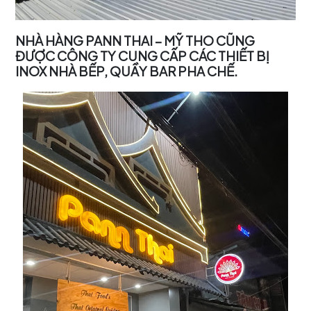
NHÀ HÀNG PANN THAI – MỸ THO CŨNG
ĐƯỢC CÔNG TY CUNG CẤP CÁC THIẾT BỊ
INOX NHÀ BẾP, QUẦY BAR PHA CHẾ.