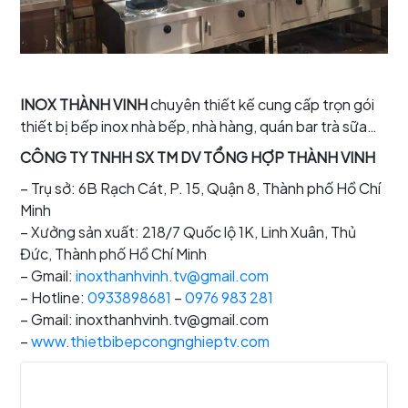
INOX THÀNH VINH
chuyên thiết kế cung cấp trọn gói
thiết bị bếp inox nhà bếp, nhà hàng, quán bar trà sữa…
CÔNG TY TNHH SX TM DV TỔNG HỢP THÀNH VINH
– Trụ sở: 6B Rạch Cát, P. 15, Quận 8, Thành phố Hồ Chí
Minh
– Xưởng sản xuất: 218/7 Quốc lộ 1K, Linh Xuân, Thủ
Đức, Thành phố Hồ Chí Minh
– Gmail:
inoxthanhvinh.tv@gmail.com
– Hotline:
0933898681
–
0976 983 281
– Gmail: inoxthanhvinh.tv@gmail.com
–
www.thietbibepcongnghieptv.com