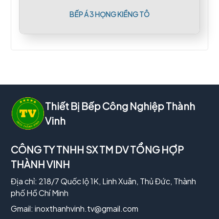
BẾP Á 3 HỌNG KIỀNG TÔ
Thiết Bị Bếp Công Nghiệp Thành
Vinh
CÔNG TY TNHH SX TM DV TỔNG HỢP
THÀNH VINH
Địa chỉ: 218/7 Quốc lộ 1K, Linh Xuân, Thủ Đức, Thành
phố Hồ Chí Minh
Gmail:
inoxthanhvinh.tv@gmail.com