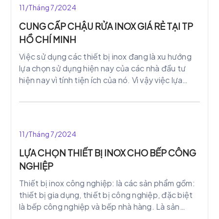
11/Tháng 7/2024
CUNG CẤP CHẬU RỬA INOX GIÁ RẺ TẠI TP
HỒ CHÍ MINH
Việc sử dụng các thiết bị inox đang là xu hướng
lựa chọn sử dụng hiện nay của các nhà đầu tư
hiện nay vì tính tiện ích của nó. Vì vậy việc lựa
chọn chậu rửa inox công nghiệp không còn xa lạ
gì với các nhà đầu tư, chủ khách sạn, hàng hàng,
trường học…
11/Tháng 7/2024
LỰA CHỌN THIẾT BỊ INOX CHO BẾP CÔNG
NGHIỆP
Thiết bị inox công nghiệp: là các sản phẩm gồm:
thiết bị gia dụng, thiết bị công nghiệp, đặc biệt
là bếp công nghiệp và bếp nhà hàng. Là sản
phẩm được làm bằng inox chống ăn mòn, oxi hóa,