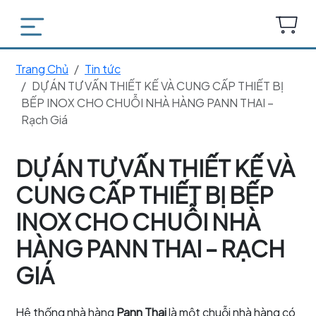
Trang Chủ
Tin tức
DỰ ÁN TƯ VẤN THIẾT KẾ VÀ CUNG CẤP THIẾT BỊ
BẾP INOX CHO CHUỖI NHÀ HÀNG PANN THAI –
Rạch Giá
DỰ ÁN TƯ VẤN THIẾT KẾ VÀ
CUNG CẤP THIẾT BỊ BẾP
INOX CHO CHUỖI NHÀ
HÀNG PANN THAI – RẠCH
GIÁ
Hệ thống nhà hàng
Pann Thai
là một chuỗi nhà hàng có