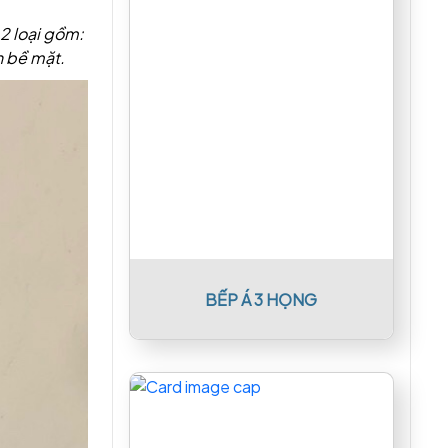
 2 loại gồm:
h bề mặt.
BẾP Á 3 HỌNG