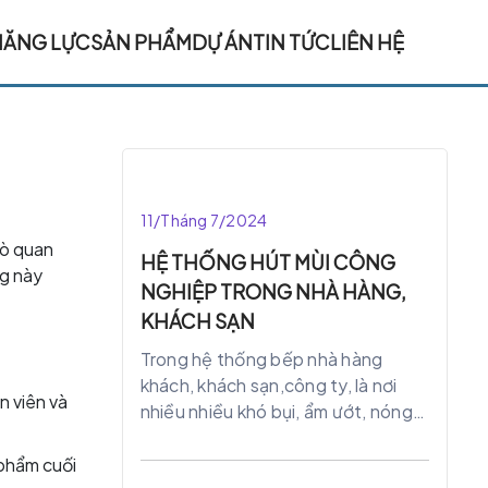
NĂNG LỰC
SẢN PHẨM
DỰ ÁN
TIN TỨC
LIÊN HỆ
11/Tháng 7/2024
rò quan
HỆ THỐNG HÚT MÙI CÔNG
ng này
NGHIỆP TRONG NHÀ HÀNG,
KHÁCH SẠN
Trong hệ thống bếp nhà hàng
khách, khách sạn,công ty, là nơi
n viên và
nhiều nhiều khó bụi, ẩm ướt, nóng
nực. Gây ra các bệnh hô hấp cho
đầu bếp và nhân viên, ảnh hưởng
 phẩm cuối