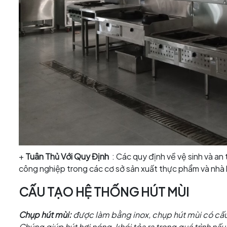
+
Tuân Thủ Với Quy Định
: Các quy định về vệ sinh và a
công nghiệp trong các cơ sở sản xuất thực phẩm và nhà
CẤU TẠO HỆ THỐNG HÚT MÙI
Chụp hút mùi:
được làm bằng inox, chụp hút mùi có cấ
Chúng giúp hút hơi nóng, khói tỏa ra trong quá trình n