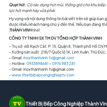
Quạt hút
: Có tác dụng hút mùi, thông gió cho khu bếp
lực hút mạnh hay vừa phải.
Hy vọng với nội dung thông tin bài viết trên sẽ giúp bạn 
được nhiều khách hàng chú ý đến thế. Nếu bạn đang thắc 
THÀNH VINH
nhé!
CÔNG TY TNHH SX TM DV TỔNG HỢP THÀNH VINH
– Trụ sở: 6B Rạch Cát, P. 15, Quận 8, Thành phố Hồ Chí M
– Xưởng sản xuất: 218/7 Quốc lộ 1K, Linh Xuân, Thủ Đức
– Gmail:
inoxthanhvinh.tv@gmail.com
– Hotline:
0933898681
–
0976 983 281
– Gmail: inoxthanhvinh.tv@gmail.com
–
www.thietbibepcongnghieptv.com
Thiết Bị Bếp Công Nghiệp Thành Vi