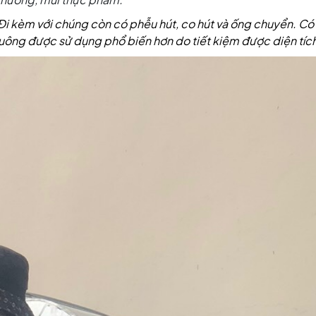
 Đi kèm với chúng
còn có phễu hút, co hút và ống chuyển. Có
 vuông được sử dụng phổ biến hơn do tiết kiệm được diện tíc