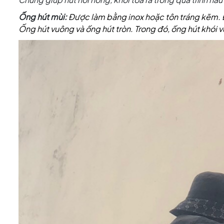
Ống hút mùi:
Được làm bằng inox hoặc tôn tráng kẽm.
Ống hút vuông và ống hút tròn. Trong đó, ống hút khói