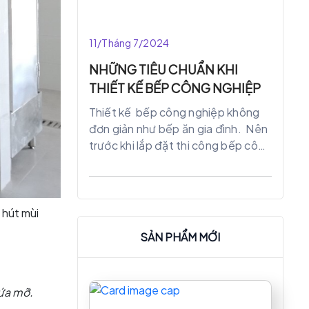
11/Tháng 7/2024
NHỮNG TIÊU CHUẨN KHI
THIẾT KẾ BẾP CÔNG NGHIỆP
Thiết kế bếp công nghiệp không
đơn giản như bếp ăn gia đình. Nên
trước khi lắp đặt thi công bếp công
nghiệp cho các nhà máy, xí nghiệp,
công ty, nhà hàng cần đáp ứng
những tiêu chuẩn như :
 hút mùi
SẢN PHẨM MỚI
hứa mỡ.