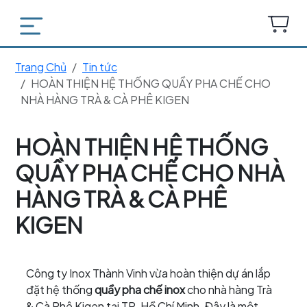
Trang Chủ
Tin tức
HOÀN THIỆN HỆ THỐNG QUẦY PHA CHẾ CHO
NHÀ HÀNG TRÀ & CÀ PHÊ KIGEN
HOÀN THIỆN HỆ THỐNG
QUẦY PHA CHẾ CHO NHÀ
HÀNG TRÀ & CÀ PHÊ
KIGEN
Công ty Inox Thành Vinh vừa hoàn thiện dự án lắp
đặt hệ thống
quầy pha chế inox
cho nhà hàng Trà
& Cà Phê Kigen tại TP. Hồ Chí Minh. Đây là một