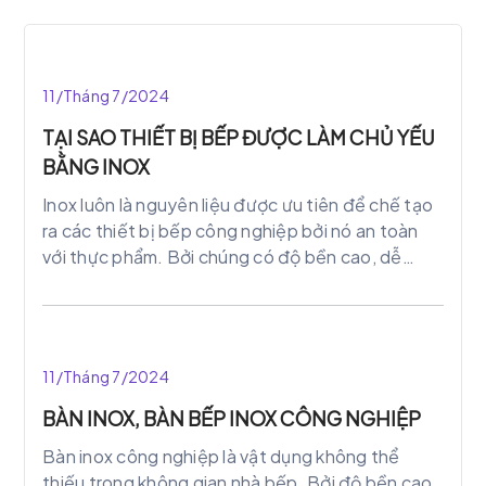
11/Tháng 7/2024
TẠI SAO THIẾT BỊ BẾP ĐƯỢC LÀM CHỦ YẾU
BẰNG INOX
Inox luôn là nguyên liệu được ưu tiên để chế tạo
ra các thiết bị bếp công nghiệp bởi nó an toàn
với thực phẩm. Bởi chúng có độ bền cao, dễ
dàng vệ sinh và lau chùi, mang lại sự sang trọng
cho không gian nhà bếp. Ngoài ra, inox có khả
năng chống lại vi khuẩn và bám bụi.
11/Tháng 7/2024
BÀN INOX, BÀN BẾP INOX CÔNG NGHIỆP
Bàn inox công nghiệp là vật dụng không thể
thiếu trong không gian nhà bếp. Bởi độ bền cao