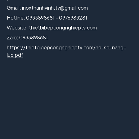
Gmail:
inoxthanhvinh.tv@gmail.com
Hotline: 0933898681 - 0976983281
Website:
thietbibepcongnghieptv.com
Zalo:
0933898681
https://thietbibepcongnghieptv.com/ho-so-nang-
luc.pdf