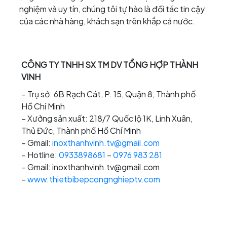
nghiệm và uy tín, chúng tôi tự hào là đối tác tin cậy
của các nhà hàng, khách sạn trên khắp cả nước.
CÔNG TY TNHH SX TM DV TỔNG HỢP THÀNH
VINH
– Trụ sở: 6B Rạch Cát, P. 15, Quận 8, Thành phố
Hồ Chí Minh
– Xưởng sản xuất: 218/7 Quốc lộ 1K, Linh Xuân,
Thủ Đức, Thành phố Hồ Chí Minh
– Gmail:
inoxthanhvinh.tv@gmail.com
– Hotline:
0933898681
–
0976 983 281
– Gmail: inoxthanhvinh.tv@gmail.com
–
www.thietbibepcongnghieptv.com