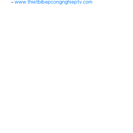
–
www.thietbibepcongnghieptv.com