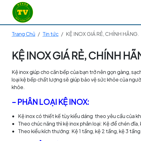
Trang Chủ
Tin tức
KỆ INOX GIÁ RẺ, CHÍNH HÃNG.
KỆ INOX GIÁ RẺ, CHÍNH HÃ
Kệ inox giúp cho căn bếp của bạn trở nên gọn gàng, sạch 
loại kệ bếp chất lượng sẽ giúp bảo vệ sức khỏe của ngườ
khỏe.
– PHÂN LOẠI KỆ INOX:
Kệ inox có thiết kế tùy kiểu dáng theo yêu cầu của k
Theo chúc năng thì kệ inox phân loại: Kệ để chén đĩa, 
Theo kiểu kích thướng: Kệ 1 tầng, kệ 2 tầng, kệ 3 tầng