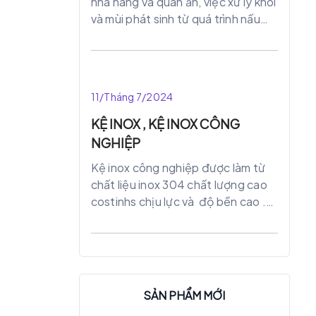
nhà hàng và quán ăn, việc xử lý khói
và mùi phát sinh từ quá trình nấu
nướng là một vấn đề quan trọng.
Chụp hút khói là một giải pháp hiệu
quả và bền bỉ. Giúp đảm bảo môi
trường làm việc an toàn và vệ sinh.
11/Tháng 7/2024
KỆ INOX , KỆ INOX CÔNG
NGHIỆP
Kệ inox công nghiệp được làm từ
chất liệu inox 304 chất lượng cao
costinhs chịu lực và độ bền cao .
Những kệ này thường được sử
dụng trong các căn tin trường học ,
công ty , nhà hàng hoặc một số lĩnh
vực khác nhất định .
SẢN PHẨM MỚI