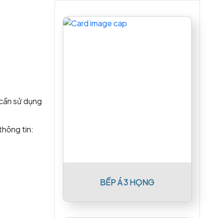
 cần sử dụng
thông tin:
BẾP Á 3 HỌNG