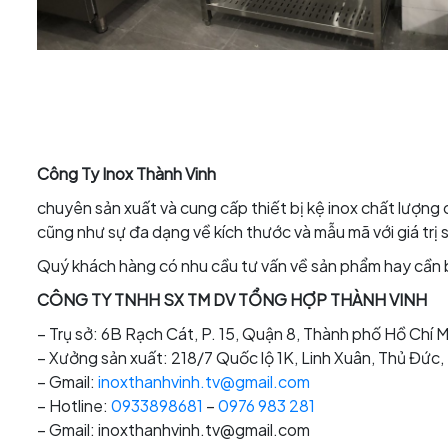
Công Ty Inox Thành Vinh
chuyên sản xuất và cung cấp thiết bị kệ inox chất lượng
cũng như sự đa dạng về kích thước và mẫu mã với giá trị 
Quý khách hàng có nhu cầu tư vấn về sản phẩm hay cần bá
CÔNG TY TNHH SX TM DV TỔNG HỢP THÀNH VINH
– Trụ sở: 6B Rạch Cát, P. 15, Quận 8, Thành phố Hồ Chí M
– Xưởng sản xuất: 218/7 Quốc lộ 1K, Linh Xuân, Thủ Đức
– Gmail:
inoxthanhvinh.tv@gmail.com
– Hotline:
0933898681
–
0976 983 281
– Gmail: inoxthanhvinh.tv@gmail.com