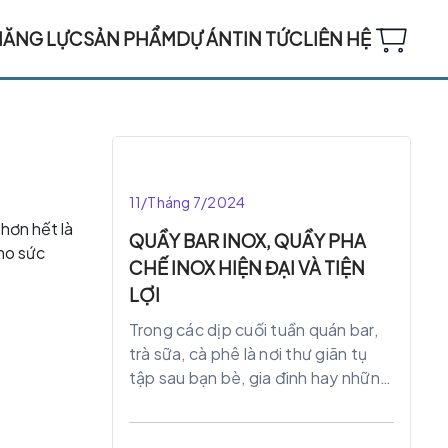
NĂNG LỰC
SẢN PHẨM
DỰ ÁN
TIN TỨC
LIÊN HỆ
11/Tháng 7/2024
hơn hết là
QUẦY BAR INOX, QUẦY PHA
cho sức
CHẾ INOX HIỆN ĐẠI VÀ TIỆN
LỢI
Trong các dịp cuối tuần quán bar,
trà sữa, cà phê là nơi thư giãn tụ
tập sau bạn bè, gia đinh hay những
buổi hẹn hò lãng mạng nhưng pha
chút nhẹ nhàng. Để tạo sự ấn