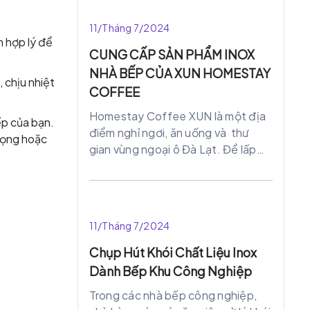
tượng thu hút khách hàng thì các
mẫu quầy bar , quầy pha chế inox là
11/Tháng 7/2024
sự lựa chọn hoàn hảo. Quầy được
n hợp lý để
kết hợp với ánh đèn lung linh huyền
CUNG CẤP SẢN PHẨM INOX
ảo của quán làm nổi bật không gian
NHÀ BẾP CỦA XUN HOMESTAY
, chịu nhiệt
của quán.
COFFEE
Homestay Coffee XUN là một địa
ếp của bạn.
điểm nghỉ ngơi, ăn uống và thư
trọng hoặc
gian vùng ngoại ô Đà Lạt. Để lấp
đầy những chiếc bụng đói sau
những giờ checkin thì không thể
thiếu những món ăn ngon. Với
không gian rộng rãi được bày bố
11/Tháng 7/2024
sang trọng, tinh tế.
Chụp Hút Khói Chất Liệu Inox
Dành Bếp Khu Công Nghiệp
Trong các nhà bếp công nghiệp,