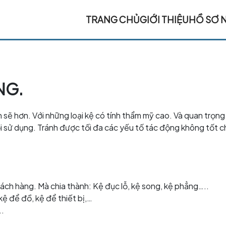
TRANG CHỦ
GIỚI THIỆU
HỒ SƠ 
NG.
sẽ hơn. Với những loại kệ có tính thẩm mỹ cao. Và quan trọng 
i sử dụng. Tránh được tối đa các yếu tố tác động không tốt 
hách hàng. Mà chia thành: Kệ đục lỗ, kệ song, kệ phẳng…..
kệ để đồ, kệ để thiết bị,…
..