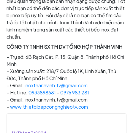
điều quan trọng là bạn cần nhận dạng được chúng. Tốt
nhất bạn có thể đến các đơn vị trực tiếp sản xuất thiết
bị inox bếp uy tín. Bỏi đây sẽ là nơi bạn có thể tìm câu
trả lời tốt nhất cho mình. Inox Thành Vinh với nhiều năm
kinh nghiệm trong sản xuất các thiết bị bếp inox đạt
chuẩn.
CÔNG TY TNHH SX TM DV TỔNG HỢP THÀNH VINH
– Trụ sở: 6B Rạch Cát, P. 15, Quận 8, Thành phố Hồ Chí
Minh
– Xưởng sản xuất: 218/7 Quốc lộ 1K, Linh Xuân, Thủ
Đức, Thành phố Hồ Chí Minh
– Gmail:
inoxthanhvinh.tv@gmail.com
– Hotline:
0933898681
–
0976 983 281
– Gmail: inoxthanhvinh.tv@gmail.com
–
www.thietbibepcongnghieptv.com
11/Tháng 7/2024