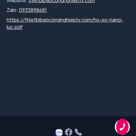
Website:
thietbibepcongnghieptv.com
Zalo:
0933898681
https://thietbibepcongnghieptv.com/ho-so-nang-
luc.pdf