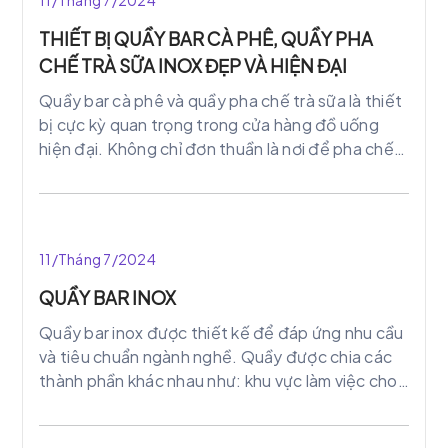
THIẾT BỊ QUẦY BAR CÀ PHÊ, QUẦY PHA
CHẾ TRÀ SỮA INOX ĐẸP VÀ HIỆN ĐẠI
Quầy bar cà phê và quầy pha chế trà sữa là thiết
bị cực kỳ quan trọng trong cửa hàng đồ uống
hiện đại. Không chỉ đơn thuần là nơi để pha chế
đồ uống, chúng còn là trung tâm của sự chú ý.
Góp phần tạo nên ấn tượng đầu tiên đối với
khách hàng. Một quầy bar hay quầy pha chế
được thiết kế đẹp mắt, hiện đại, sử dụng các vật
11/Tháng 7/2024
liệu chất lượng như inox. Nâng hình ảnh của cửa
hàng, thu hút và giữ chân khách hàng.
QUẦY BAR INOX
Quầy bar inox được thiết kế để đáp ứng nhu cầu
và tiêu chuẩn ngành nghề. Quầy được chia các
thành phần khác nhau như: khu vực làm việc cho
nhân viên, phục vụ khách hàng, lưu trữ,… Mỗi
phần sẽ có thiết kế riêng để đảm bảo hiệu quả