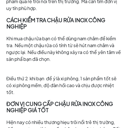
phẩm quá rẻ trôi nổi trên thị trường. Mà cần tìm đơn vị
uy tín phù hợp.
CÁCH KIỂM TRA CHẬU RỬA INOX CÔNG
NGHIỆP
Khi mua chậu rửa bạn có thể dùng nam châm để kiểm
tra. Nếu một chậu rửa có tính từ sẽ hút nam châm và
ngược lại. Nếu điều này không xảy ra có thể yên tâm về
sản phẩ bạn đã chọn.
Điều thứ 2 khi bạn để ý là xi phông, 1 sản phẩm tốt sẽ
có xi phông mềm, độ đàn hồi cao và chịu được nhiệt
tốt.
ĐƠN VỊ CUNG CẤP CHẬU RỬA INOX CÔNG
NGHIỆP GIÁ TỐT
Hiện nay có nhiều thương hiẹu trôi nổi trê thị trường,