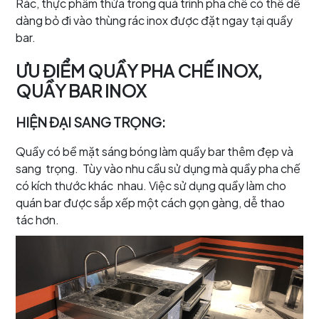
Rác, thực phẩm thừa trong quá trình pha chế có thể dễ
dàng bỏ đi vào thùng rác inox được đặt ngay tại quầy
bar.
ƯU ĐIỂM QUẦY PHA CHẾ INOX,
QUẦY BAR INOX
HIỆN ĐẠI SANG TRỌNG:
Quầy có bề mặt sáng bóng làm quầy bar thêm đẹp và
sang trọng. Tùy vào nhu cầu sử dụng mà quầy pha chế
có kích thước khác nhau. Việc sử dụng quầy làm cho
quán bar được sắp xếp một cách gọn gàng, dễ thao
tác hơn.