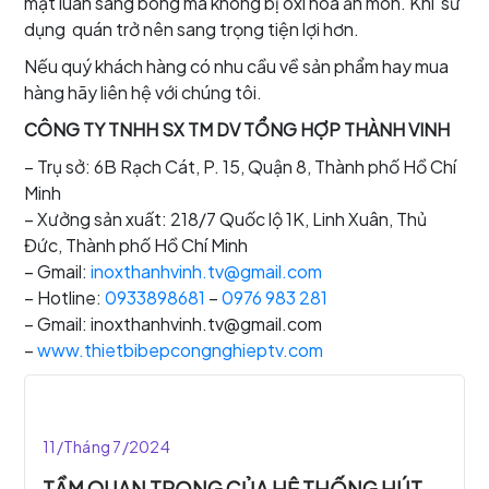
mặt luân sáng bóng mà không bị oxi hóa ăn mòn. Khi sử
dụng quán trở nên sang trọng tiện lợi hơn.
Nếu quý khách hàng có nhu cầu về sản phẩm hay mua
hàng hãy liên hệ với chúng tôi.
CÔNG TY TNHH SX TM DV TỔNG HỢP THÀNH VINH
– Trụ sở: 6B Rạch Cát, P. 15, Quận 8, Thành phố Hồ Chí
Minh
– Xưởng sản xuất: 218/7 Quốc lộ 1K, Linh Xuân, Thủ
Đức, Thành phố Hồ Chí Minh
– Gmail:
inoxthanhvinh.tv@gmail.com
– Hotline:
0933898681
–
0976 983 281
– Gmail: inoxthanhvinh.tv@gmail.com
–
www.thietbibepcongnghieptv.com
11/Tháng 7/2024
TẦM QUAN TRỌNG CỦA HỆ THỐNG HÚT