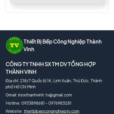
Thiết Bị Bếp Công Nghiệp Thành
Vinh
CÔNG TY TNHH SX TM DV TỔNG HỢP
THÀNH VINH
Địa chỉ: 218/7 Quốc lộ 1K, Linh Xuân, Thủ Đức, Thành
phố Hồ Chí Minh
Gmail:
inoxthanhvinh.tv@gmail.com
Hotline: 0933898681 - 0976983281
Website:
thietbibepcongnghieptv.com