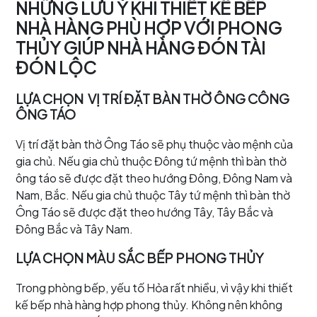
NHỮNG LƯU Ý KHI THIẾT KẾ BẾP
NHÀ HÀNG PHÙ HỢP VỚI PHONG
THỦY GIÚP NHÀ HÀNG ĐÓN TÀI
ĐÓN LỘC
LỰA CHỌN VỊ TRÍ ĐẶT BÀN THỜ ÔNG CÔNG
ÔNG TÁO
Vị trí đặt bàn thờ Ông Táo sẽ phụ thuộc vào mệnh của
gia chủ. Nếu gia chủ thuộc Đông tứ mệnh thì bàn thờ
ông táo sẽ được đặt theo hướng Đông, Đông Nam và
Nam, Bắc. Nếu gia chủ thuộc Tây tứ mệnh thì bàn thờ
Ông Táo sẽ được đặt theo hướng Tây, Tây Bắc và
Đông Bắc và Tây Nam.
LỰA CHỌN MÀU SẮC BẾP PHONG THỦY
Trong phòng bếp, yếu tố Hỏa rất nhiều, vì vậy khi thiết
kế bếp nhà hàng hợp phong thủy. Không nên không