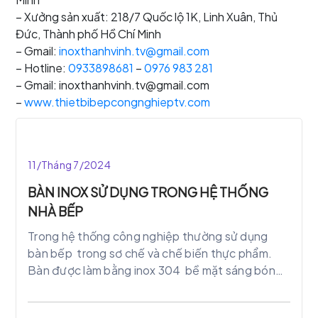
– Xưởng sản xuất: 218/7 Quốc lộ 1K, Linh Xuân, Thủ
Đức, Thành phố Hồ Chí Minh
– Gmail:
inoxthanhvinh.tv@gmail.com
– Hotline:
0933898681
–
0976 983 281
– Gmail: inoxthanhvinh.tv@gmail.com
–
www.thietbibepcongnghieptv.com
11/Tháng 7/2024
BÀN INOX SỬ DỤNG TRONG HỆ THỐNG
NHÀ BẾP
Trong hệ thống công nghiệp thường sử dụng
bàn bếp trong sơ chế và chế biến thực phẩm.
Bàn được làm bằng inox 304 bề mặt sáng bóng,
thời gian sử dụng lâu dài , chịu dược lực, cũng như
chịu nhiệt tốt, bền theo thời gian. Hãy cùng inox