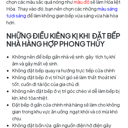
chọn các màu sắc quá nóng như
màu đỏ
sẽ làm Hỏa liệt
Hỏa. Thay vào đó, bạn nên chọn các những
màu sáng
tươi sáng
để làm không gian bếp vừa sáng vừa hài hòa
hơn.
NHỮNG ĐIỀU KIÊNG KỊ KHI ĐẶT BẾP
NHÀ HÀNG HỢP PHONG THỦY
Không nên để bếp gần nhà vệ sinh gây tích tụ khí
âm và gây mất vệ sinh.
Không đặt bếp quay ra hướng trực tiếp cửa chính
Không đặt bếp ở vị trí hút gió sẽ làm thất thoát khí
tốt, cuốn đi tài lộc của gia chủ đi.
Không nên đặt bếp ở vị trí góc chéo vì dễ làm bếp bị
kín, khó tỏa nhiệt.
Đặt bếp ở gần cửa chính nhà hàng sẽ làm cho không
gian trong khu vực ăn uống ngạt khói và có mùi khó
chịu.
Không đặt bồn rửa gần nguồn điện hở điện gây