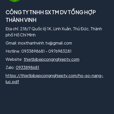
CÔNG TY TNHH SX TM DV TỔNG HỢP
THÀNH VINH
Địa chỉ: 218/7 Quốc lộ 1K, Linh Xuân, Thủ Đức, Thành
phố Hồ Chí Minh
Gmail:
inoxthanhvinh.tv@gmail.com
Hotline: 0933898681 - 0976983281
Website:
thietbibepcongnghieptv.com
Zalo:
0933898681
https://thietbibepcongnghieptv.com/ho-so-nang-
luc.pdf