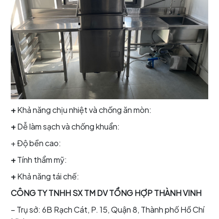
+
Khả năng chịu nhiệt và chống ăn mòn:
+
Dễ làm sạch và chống khuẩn:
+ Độ bền cao:
+
Tính thẩm mỹ:
+
Khả năng tái chế:
CÔNG TY TNHH SX TM DV TỔNG HỢP THÀNH VINH
– Trụ sở: 6B Rạch Cát, P. 15, Quận 8, Thành phố Hồ Chí