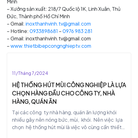
Minh
– Xưởng sản xuất: 218/7 Quốc lộ 1K, Linh Xuân, Thủ
Đức, Thành phố Hồ Chí Minh
– Gmail:
inoxthanhvinh.tv@gmail.com
– Hotline:
0933898681
–
0976 983 281
– Gmail: inoxthanhvinh.tv@gmail.com
–
www.thietbibepcongnghieptv.com
11/Tháng 7/2024
HỆ THỐNG HÚT MÙI CÔNG NGHIỆP LÀ LỰA
CHỌN HÀNG ĐẦU CHO CÔNG TY, NHÀ
HÀNG, QUÁN ĂN
Tại các công ty nhà hàng, quán ăn lượng khói
nhiều gây nên nóng bức, mùi, khói. Nên việc lựa
chọn hệ thống hút mùi là việc vô cùng cần thiết
và cấp bách.