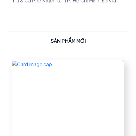
Trà & Cà Phê Kigen tại TP. Hồ Chí Minh. Đây là
một bước tiến quan trọng trong việc nâng cao
chất lượng phục vụ và hiệu quả hoạt động cho
nhà hàng.
SẢN PHẨM MỚI