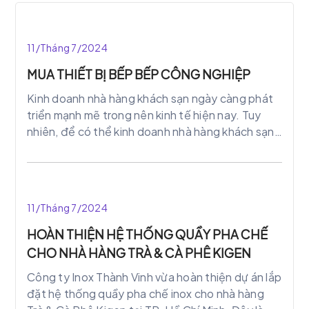
11/Tháng 7/2024
MUA THIẾT BỊ BẾP BẾP CÔNG NGHIỆP
Kinh doanh nhà hàng khách sạn ngày càng phát
triển mạnh mẽ trong nên kinh tế hiện nay. Tuy
nhiên, để có thể kinh doanh nhà hàng khách sạn
thành công thì chủ phải có tầm nhìn xa. Biết cái gì
quan trọng cần tiết chế và cái gì cần đầu tư ngay
từ ban đầu.
11/Tháng 7/2024
HOÀN THIỆN HỆ THỐNG QUẦY PHA CHẾ
CHO NHÀ HÀNG TRÀ & CÀ PHÊ KIGEN
Công ty Inox Thành Vinh vừa hoàn thiện dự án lắp
đặt hệ thống quầy pha chế inox cho nhà hàng