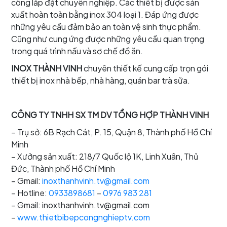
công lắp đặt chuyên nghiệp. Các thiết bị được sản
xuất hoàn toàn bằng inox 304 loại 1. Đáp ứng được
những yêu cầu đảm bảo an toàn vệ sinh thực phẩm.
Cũng như cung ứng được những yêu cầu quan trọng
trong quá trình nấu và sơ chế đồ ăn.
INOX THÀNH VINH
chuyên thiết kế cung cấp trọn gói
thiết bị inox nhà bếp, nhà hàng, quán bar trà sữa.
CÔNG TY TNHH SX TM DV TỔNG HỢP THÀNH VINH
– Trụ sở: 6B Rạch Cát, P. 15, Quận 8, Thành phố Hồ Chí
Minh
– Xưởng sản xuất: 218/7 Quốc lộ 1K, Linh Xuân, Thủ
Đức, Thành phố Hồ Chí Minh
– Gmail:
inoxthanhvinh.tv@gmail.com
– Hotline:
0933898681
–
0976 983 281
– Gmail: inoxthanhvinh.tv@gmail.com
–
www.thietbibepcongnghieptv.com