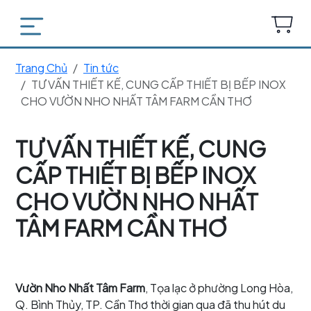
Trang Chủ
Tin tức
TƯ VẤN THIẾT KẾ, CUNG CẤP THIẾT BỊ BẾP INOX
CHO VƯỜN NHO NHẤT TÂM FARM CẦN THƠ
TƯ VẤN THIẾT KẾ, CUNG
CẤP THIẾT BỊ BẾP INOX
CHO VƯỜN NHO NHẤT
TÂM FARM CẦN THƠ
Vườn Nho Nhất Tâm Farm
, Tọa lạc ở phường Long Hòa,
Q. Bình Thủy, TP. Cần Thơ thời gian qua đã thu hút du