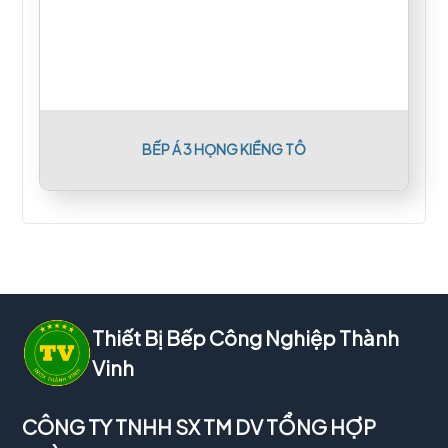
BẾP Á 3 HỌNG KIỀNG TÔ
Thiết Bị Bếp Công Nghiệp Thành
Vinh
CÔNG TY TNHH SX TM DV TỔNG HỢP