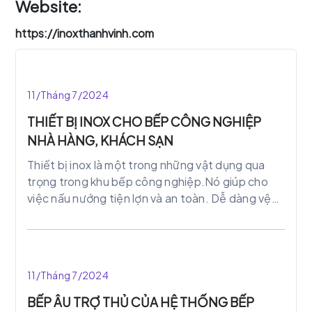
Website:
https://inoxthanhvinh.com
11/Tháng 7/2024
THIẾT BỊ INOX CHO BẾP CÔNG NGHIỆP
NHÀ HÀNG, KHÁCH SẠN
Thiết bị inox là một trong những vật dụng qua
trọng trong khu bếp công nghiệp.Nó giúp cho
việc nấu nướng tiện lợn và an toàn. Dễ dàng vệ
sinh, ít bị gỉ sét. Bên cạnh đó giúp nhà bếp trở
nên sang trọng hơn và hiện đại hơn.
11/Tháng 7/2024
BẾP ÂU TRỢ THỦ CỦA HỆ THỐNG BẾP