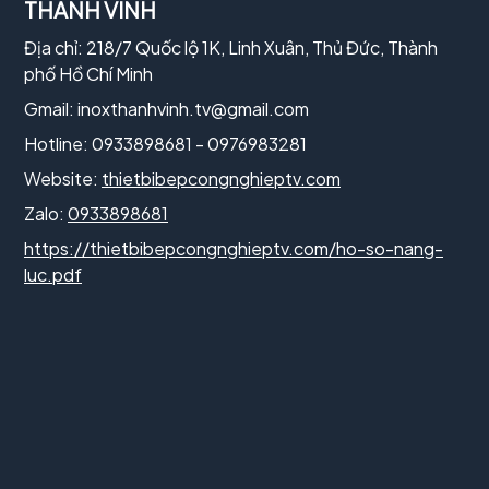
THÀNH VINH
Địa chỉ: 218/7 Quốc lộ 1K, Linh Xuân, Thủ Đức, Thành
phố Hồ Chí Minh
Gmail:
inoxthanhvinh.tv@gmail.com
Hotline: 0933898681 - 0976983281
Website:
thietbibepcongnghieptv.com
Zalo:
0933898681
https://thietbibepcongnghieptv.com/ho-so-nang-
luc.pdf