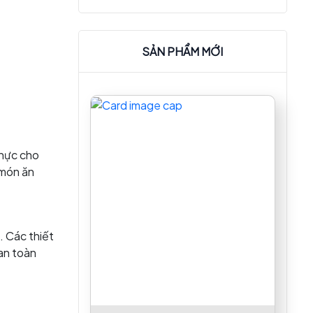
SẢN PHẨM MỚI
 nực cho
 món ăn
. Các thiết
 an toàn