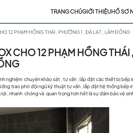
TRANG CHỦ
GIỚI THIỆU
HỒ SƠ 
HO 12 PHẠM HỒNG THÁI , PHƯỜNG 1 , ĐÀ LẠT , LÂM ĐỒNG
NOX CHO 12 PHẠM HỒNG THÁI 
ĐỒNG
inh nghiệm chuyên khảo sát , tư vấn , lắp đặt các thiết bị bếp
ưởng trao phó đội ngũ kỹ thuật tư vấn , lắp đặt hệ thống bếp 
lợi , nhanh chóng và quan trọng hơn hết là sự đảm bảo vệ sin