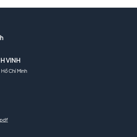
nh
H VINH
ố Hồ Chí Minh
.pdf