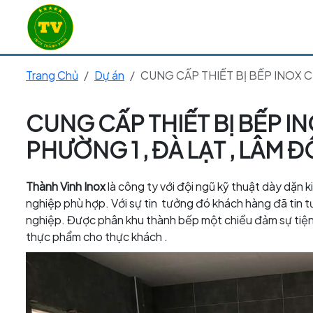
Trang Chủ
Dự án
CUNG CẤP THIẾT BỊ BẾP INOX C
CUNG CẤP THIẾT BỊ BẾP I
PHƯỜNG 1 , ĐÀ LẠT , LÂM 
Thành Vinh Inox
là công ty với đội ngũ kỹ thuật dày dặn k
nghiệp phù hợp. Với sự tin tưởng đó khách hàng đã tin t
nghiệp. Được phân khu thành bếp một chiều đảm sự tiện 
thực phẩm cho thực khách .