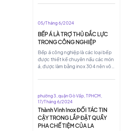
hàng. nhà hàng đã đầu tư hệ thống
bếp chất lượng, hiện đại.
05/Tháng 6/2024
BẾP Á LÀ TRỢ THỦ ĐẮC LỰC
TRONG CÔNG NGHIỆP
Bếp á công nghiệp là các loại bếp
được thiết kế chuyên nấu các món
á, được làm bằng inox 304 nên vô
cùng sáng bóng, không bị rỉ sét ăn
mòn như các bếp thông thường
khác. Với công suất như ấp lực lớn
giúp cho món ăn nhanh chín, đồng
phường 3, quận Gò Vấp, TPHCM,
thời giữ nguyên được hương vị và
17/Tháng 6/2024
giúp khách hàng tiết kiệm nguyên
Thành Vinh Inox ĐỐI TÁC TIN
liệu hơn.
CẬY TRONG LẮP ĐẶT QUẦY
PHA CHẾ TIỆM CỦA LA