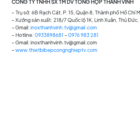
CÔNG TY TNHH SX TM DV TỔNG HỢP THÀNH VINH
– Trụ sở: 6B Rạch Cát, P. 15, Quận 8, Thành phố Hồ Chí M
– Xưởng sản xuất: 218/7 Quốc lộ 1K, Linh Xuân, Thủ Đức
– Gmail:
inoxthanhvinh.tv@gmail.com
– Hotline:
0933898681
–
0976 983 281
– Gmail: inoxthanhvinh.tv@gmail.com
–
www.thietbibepcongnghieptv.com