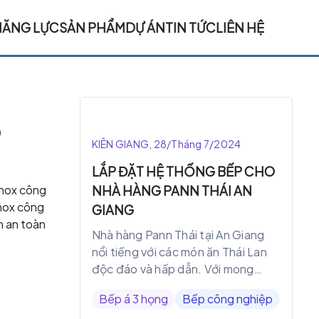
NĂNG LỰC
SẢN PHẨM
DỰ ÁN
TIN TỨC
LIÊN HỆ
,
KIÊN GIANG, 28/Tháng 7/2024
LẮP ĐẶT HỆ THỐNG BẾP CHO
 inox công
NHÀ HÀNG PANN THÁI AN
inox công
GIANG
h an toàn
Nhà hàng Pann Thái tại An Giang
nổi tiếng với các món ăn Thái Lan
độc đáo và hấp dẫn. Với mong
muốn nâng cao chất lượng dịch vụ
Bếp á 3 họng
Bếp công nghiệp
và trải nghiệm ẩm thực cho khách