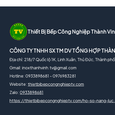
Thiết Bị Bếp Công Nghiệp Thành Vi
CÔNG TY TNHH SX TM DV TỔNG HỢP THÀN
Địa chỉ: 218/7 Quốc lộ 1K, Linh Xuân, Thủ Đức, Thành ph
Gmail:
inoxthanhvinh.tv@gmail.com
Hotline: 0933898681 - 0976983281
Website:
thietbibepcongnghieptv.com
Zalo:
0933898681
https://thietbibepcongnghieptv.com/ho-so-nang-luc