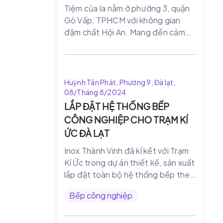
Tiệm của la nằm ở phường 3, quận
Gò Vấp, TPHCM với không gian
đậm chất Hội An. Mang đến cảm
xúc hoài niệm cũ, yên tĩnh,ấm cúng
nhẹ nhàng với không gian tầng 3.
Góc ban công nên thơ nhìn ra công
viên , góc ngã 6 giao lộ ồn ào náo
Huỳnh Tân Phát, Phường 9, Đà lạt,
nhiệt bên ngoài. Ta tìm thấy sự
08/Tháng 8/2024
bình yên nơi Sài Gòn ồn ào náo
LẮP ĐẶT HỆ THỐNG BẾP
nhiệt với không gian ngoài trời mát
CÔNG NGHIỆP CHO TRẠM KÍ
mẻ. Giúp bạn quên đi sự bộn bề
ỨC ĐÀ LẠT
trong cuộc sống hằng ngày.
Inox Thành Vinh đã kí kết với Trạm
Kí Ức trong dự án thiết kế, sản xuất
lắp đặt toàn bộ hệ thống bếp theo
đúng tiêu chuẩn quy trình các bếp
Bếp công nghiệp
công nghiệp