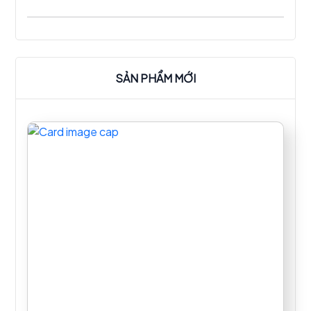
như các bếp thông thường khác. Với công suất
như ấp lực lớn giúp cho món ăn nhanh chín, đồng
thời giữ nguyên được hương vị và giúp khách
hàng tiết kiệm nguyên liệu hơn.
SẢN PHẨM MỚI