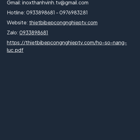
Gmail:
inoxthanhvinh.tv@gmail.com
Hotline: 0933898681 - 0976983281
Website:
thietbibepcongnghieptv.com
Zalo:
0933898681
https://thietbibepcongnghieptv.com/ho-so-nang-
luc.pdf