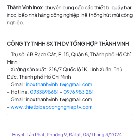
Thành Vinh Inox
chuyên cung cấp các thiết bị quầy bar
inox, bếp nhà hàng công nghiệp, hệ thống hút mùi công
nghiệp.
CÔNG TY TNHH SX TM DV TỔNG HỢP THÀNH VINH
– Trụ sở: 6B Rạch Cát, P. 15, Quận 8, Thành phố Hồ Chí
Minh
– Xưởng sản xuất: 218/7 Quốc lộ 1K, Linh Xuân, Thủ
Đức, Thành phố Hồ Chí Minh
– Gmail:
inoxthanhvinh.tv@gmail.com
– Hotline:
0933898681
–
0976 983 281
– Gmail: inoxthanhvinh.tv@gmail.com
–
www.thietbibepcongnghieptv.com
Huỳnh Tân Phát, Phường 9, Đà lạt, 08/Tháng 8/2024