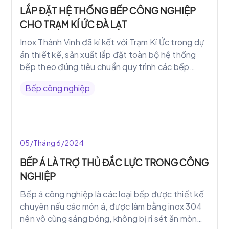
LẮP ĐẶT HỆ THỐNG BẾP CÔNG NGHIỆP
CHO TRẠM KÍ ỨC ĐÀ LẠT
Inox Thành Vinh đã kí kết với Trạm Kí Ức trong dự
án thiết kế, sản xuất lắp đặt toàn bộ hệ thống
bếp theo đúng tiêu chuẩn quy trình các bếp
công nghiệp
Bếp công nghiệp
05/Tháng 6/2024
BẾP Á LÀ TRỢ THỦ ĐẮC LỰC TRONG CÔNG
NGHIỆP
Bếp á công nghiệp là các loại bếp được thiết kế
chuyên nấu các món á, được làm bằng inox 304
nên vô cùng sáng bóng, không bị rỉ sét ăn mòn