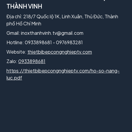
THÀNH VINH
Địa chỉ: 218/7 Quốc lộ 1K, Linh Xuân, Thủ Đức, Thành
phố Hồ Chí Minh
Gmail:
inoxthanhvinh.tv@gmail.com
Hotline: 0933898681 - 0976983281
Website:
thietbibepcongnghieptv.com
Zalo:
0933898681
https://thietbibepcongnghieptv.com/ho-so-nang-
luc.pdf