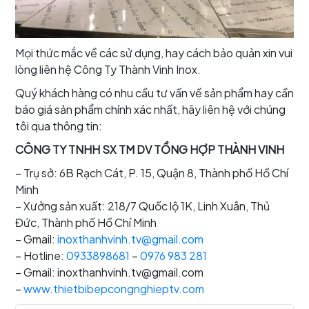
Mọi thức mắc về các sử dụng, hay cách bảo quản xin vui
lòng liên hệ Công Ty Thành Vinh Inox.
Quý khách hàng có nhu cầu tư vấn về sản phẩm hay cần
báo giá sản phẩm chính xác nhất, hãy liên hệ với chúng
tôi qua thông tin:
CÔNG TY TNHH SX TM DV TỔNG HỢP THÀNH VINH
– Trụ sở: 6B Rạch Cát, P. 15, Quận 8, Thành phố Hồ Chí
Minh
– Xưởng sản xuất: 218/7 Quốc lộ 1K, Linh Xuân, Thủ
Đức, Thành phố Hồ Chí Minh
– Gmail:
inoxthanhvinh.tv@gmail.com
– Hotline:
0933898681
–
0976 983 281
– Gmail: inoxthanhvinh.tv@gmail.com
–
www.thietbibepcongnghieptv.com