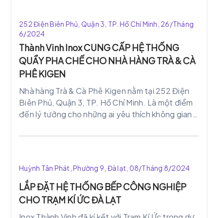
252 Điện Biên Phủ, Quận 3, TP. Hồ Chí Minh, 26/Tháng
6/2024
Thành Vinh Inox CUNG CẤP HỆ THỐNG
QUẦY PHA CHẾ CHO NHÀ HÀNG TRÀ & CÀ
PHÊ KIGEN
Nhà hàng Trà & Cà Phê Kigen nằm tại 252 Điện
Biên Phủ, Quận 3, TP. Hồ Chí Minh. Là một điểm
đến lý tưởng cho những ai yêu thích không gian
thư giãn và thực đơn phong phú. Để nâng cao
chất lượng phục vụ và mang lại trải nghiệm tốt
nhất cho khách hàng. Kigen đã lựa chọn Thành
Vinh Inox làm đối tác cung cấp hệ thống quầy
Huỳnh Tân Phát, Phường 9, Đà lạt, 08/Tháng 8/2024
pha chế hiện đại và tiện nghi.
LẮP ĐẶT HỆ THỐNG BẾP CÔNG NGHIỆP
CHO TRẠM KÍ ỨC ĐÀ LẠT
Inox Thành Vinh đã kí kết với Trạm Kí Ức trong dự