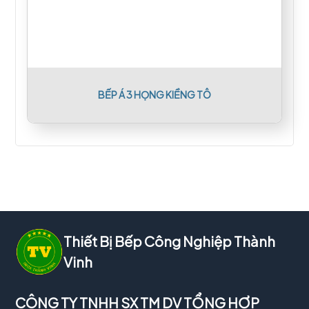
BẾP Á 3 HỌNG KIỀNG TÔ
Thiết Bị Bếp Công Nghiệp Thành
Vinh
CÔNG TY TNHH SX TM DV TỔNG HỢP