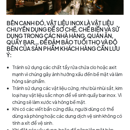
BÊN CẠNH ĐÓ, VẬT LIỆU INOX LÀ VẬT LIỆU
CHUYÊN DỤNG ĐỂ SƠ CHẾ, CHẾ BIẾN VÀ SỬ
DỤNG TRONG CÁC NHÀ HÀNG, QUÁN ĂN,
QUẦY BAR,… ĐỂ ĐẢM BẢO TUỔI THỌ VÀ ĐỘ
BÊN CỦA SẢN PHẨM KHÁCH HÀNG CẦN LƯU
Ý:
Tránh sử dụng các chất tẩy rửa chứa clo hoặc axit
mạnh vì chúng gây ảnh hưởng xấu đến bề mặt và làm
hỏng sản phẩm.
Tránh sử dụng các vật liệu cứng, như bùi nhùi sắt, kim
loại hay vật liệu sắc nhọn để về sinh quầy bar inox. Vì
chúng sẽ làm xước và hỏng bề mặt.
Khi có các viết bẩn cứng đầu, người dùng có thể
dùng xà phòng hoặc các dung dịch vệ sinh không có
tính a xít để vệ sinh.
Khi đặt các vậy dụng, hoặc đồ nặng lên mặt bàn