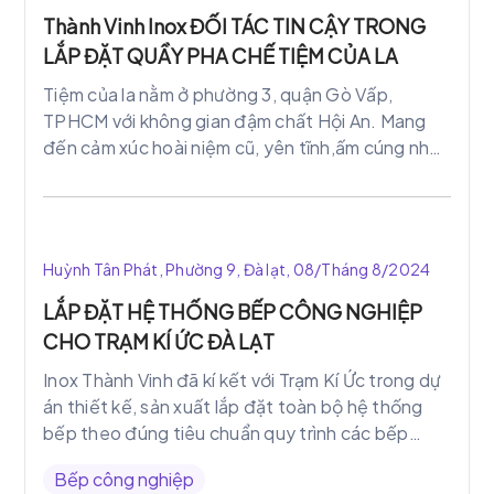
Thành Vinh Inox ĐỐI TÁC TIN CẬY TRONG
LẮP ĐẶT QUẦY PHA CHẾ TIỆM CỦA LA
Tiệm của la nằm ở phường 3, quận Gò Vấp,
TPHCM với không gian đậm chất Hội An. Mang
đến cảm xúc hoài niệm cũ, yên tĩnh,ấm cúng nhẹ
nhàng với không gian tầng 3. Góc ban công nên
thơ nhìn ra công viên , góc ngã 6 giao lộ ồn ào
náo nhiệt bên ngoài. Ta tìm thấy sự bình yên nơi
Sài Gòn ồn ào náo nhiệt với không gian ngoài trời
Huỳnh Tân Phát, Phường 9, Đà lạt, 08/Tháng 8/2024
mát mẻ. Giúp bạn quên đi sự bộn bề trong cuộc
sống hằng ngày.
LẮP ĐẶT HỆ THỐNG BẾP CÔNG NGHIỆP
CHO TRẠM KÍ ỨC ĐÀ LẠT
Inox Thành Vinh đã kí kết với Trạm Kí Ức trong dự
án thiết kế, sản xuất lắp đặt toàn bộ hệ thống
bếp theo đúng tiêu chuẩn quy trình các bếp
công nghiệp
Bếp công nghiệp