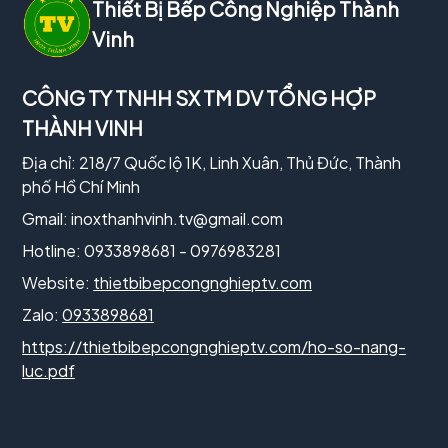
Thiết Bị Bếp Công Nghiệp Thành
Vinh
CÔNG TY TNHH SX TM DV TỔNG HỢP
THÀNH VINH
Địa chỉ: 218/7 Quốc lộ 1K, Linh Xuân, Thủ Đức, Thành
phố Hồ Chí Minh
Gmail:
inoxthanhvinh.tv@gmail.com
Hotline: 0933898681 - 0976983281
Website:
thietbibepcongnghieptv.com
Zalo:
0933898681
https://thietbibepcongnghieptv.com/ho-so-nang-
luc.pdf