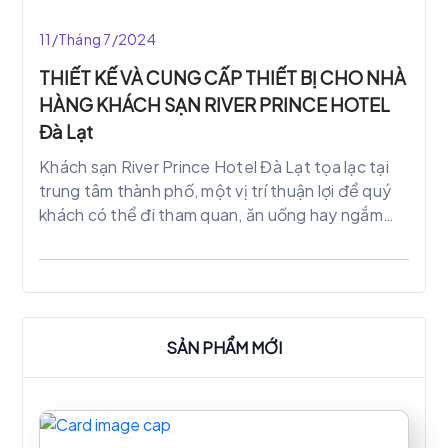
11/Tháng 7/2024
THIẾT KẾ VÀ CUNG CẤP THIẾT BỊ CHO NHÀ
HÀNG KHÁCH SẠN RIVER PRINCE HOTEL
Đà Lạt
Khách sạn River Prince Hotel Đà Lạt tọa lạc tại
trung tâm thành phố, một vị trí thuận lợi để quý
khách có thể đi tham quan, ăn uống hay ngắm
cảnh lãng mạn của thành phố. Để có một chuyến
du lịch Đà Lạt tuyệt vời thì River Prince Hotel
Dalat là một sự lựa chọn hoàn hảo cho bạn.
SẢN PHẨM MỚI