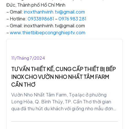
Đức, Thành phố Hồ Chí Minh
– Gmail:
inoxthanhvinh.tv@gmail.com
– Hotline:
0933898681
–
0976 983 281
– Gmail: inoxthanhvinh.tv@gmail.com
–
www.thietbibepcongnghieptv.com
11/Tháng 7/2024
TƯ VẤN THIẾT KẾ, CUNG CẤP THIẾT BỊ BẾP
INOX CHO VƯỜN NHO NHẤT TÂM FARM
CẦN THƠ
Vườn Nho Nhất Tâm Farm, Tọa lạc ở phường
Long Hòa, Q. Bình Thủy, TP. Cần Thơ thời gian
qua đã thu hút du khách với giống nho mẫu đơn.
Được chủ vườn nghiên cứu và trồng thành công
trong nhà kín.