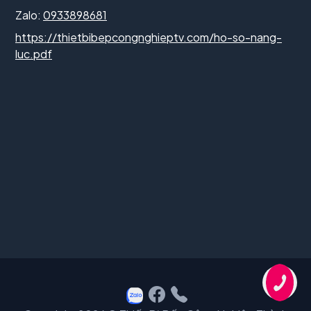
Zalo:
0933898681
https://thietbibepcongnghieptv.com/ho-so-nang-
luc.pdf