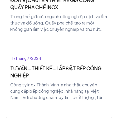
ĐƠN VỊ CHUYÊN THIẾT KẾ GIA CÔNG
QUẦY PHA CHẾ INOX
Trong thế giới của ngành công nghiệp dịch vụ ẩm
thực và đồ uống. Quầy pha chế tạo ra một
không gian làm việc chuyên nghiệp và thu hút
khách hàng. Thiết bị không chỉ là điểm tập trung
của sự sáng tạo và năng động. Mà còn là biểu
tượng của sự chuyên nghiệp thể hiện sự đẳng
cấp của một cơ sở kinh doanh.
11/Tháng 7/2024
TƯ VẤN – THIẾT KẾ – LẮP ĐẶT BẾP CÔNG
NGHIỆP
Công ty inox Thành Vinh là nhà thầu chuyên
cung cấp bếp công nghiệp ,nhà hàng tại Việt
Nam . Với phương châm uy tín , chất lượng , tận
tâm; Thành Vinh đã chinh phục nhiều dự án bếp
nhiều nhà hàng , công ty , khách sạn ,trường học
,… khắp mọi miền đất nước .