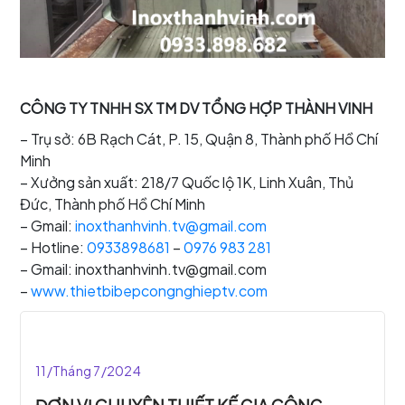
CÔNG TY TNHH SX TM DV TỔNG HỢP THÀNH VINH
– Trụ sở: 6B Rạch Cát, P. 15, Quận 8, Thành phố Hồ Chí
Minh
– Xưởng sản xuất: 218/7 Quốc lộ 1K, Linh Xuân, Thủ
Đức, Thành phố Hồ Chí Minh
– Gmail:
inoxthanhvinh.tv@gmail.com
– Hotline:
0933898681
–
0976 983 281
– Gmail: inoxthanhvinh.tv@gmail.com
–
www.thietbibepcongnghieptv.com
11/Tháng 7/2024