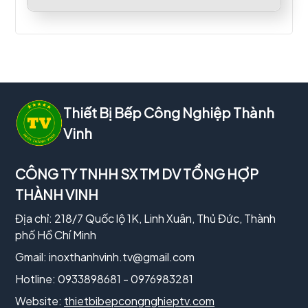
Thiết Bị Bếp Công Nghiệp Thành
Vinh
CÔNG TY TNHH SX TM DV TỔNG HỢP
THÀNH VINH
Địa chỉ: 218/7 Quốc lộ 1K, Linh Xuân, Thủ Đức, Thành
phố Hồ Chí Minh
Gmail:
inoxthanhvinh.tv@gmail.com
Hotline: 0933898681 - 0976983281
Website:
thietbibepcongnghieptv.com