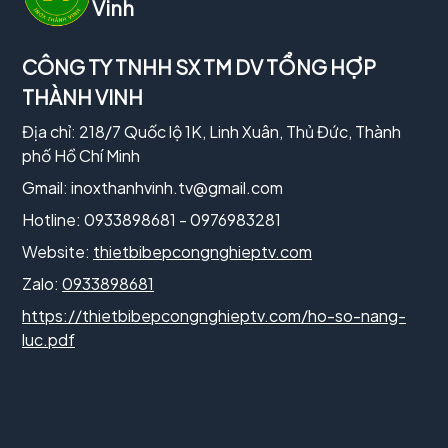
Vinh
CÔNG TY TNHH SX TM DV TỔNG HỢP
THÀNH VINH
Địa chỉ: 218/7 Quốc lộ 1K, Linh Xuân, Thủ Đức, Thành
phố Hồ Chí Minh
Gmail:
inoxthanhvinh.tv@gmail.com
Hotline: 0933898681 - 0976983281
Website:
thietbibepcongnghieptv.com
Zalo:
0933898681
https://thietbibepcongnghieptv.com/ho-so-nang-
luc.pdf