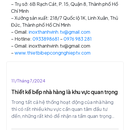
– Trụ sở: 6B Rạch Cát, P. 15, Quận 8, Thành phố Hồ
Chí Minh
– Xưởng sản xuất: 218/7 Quốc lộ 1K, Linh Xuân, Thủ
Đức, Thành phố Hồ Chí Minh
– Gmail:
inoxthanhvinh.tv@gmail.com
– Hotline:
0933898681
–
0976 983 281
– Gmail: inoxthanhvinh.tv@gmail.com
–
www.thietbibepcongnghieptv.com
11/Tháng 7/2024
Thiết kế bếp nhà hàng là khu vực quan trọng
Trong tất cả hệ thống hoạt động của nhà hàng
thì có rất nhiều khu vực cần quan tâm đầu tư
đến, những rất khó để nhận ra tầm quan trọng
của khu bếp với các thiết kế bếp nhà hàng cho
đến khi chính thức đưa vào hoạt động phục vụ